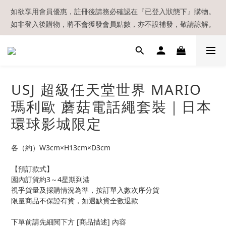
【現貨區】內款式均為在港現貨，現貨區以外的所有貨品都需要訂
如欲享用會員優惠，註冊後請務必確認在『已登入狀態下』購物。
如非登入後購物，將不會獲發會員點數，亦不設補發，敬請諒解。
貨喔！
溫馨提示：所有順豐快遞／本地及國際郵遞寄出後，本店只會以電
郵通知出貨，下單後敬請留意電郵信箱。
【現貨區】內款式均為在港現貨，現貨區以外的所有貨品都需要訂
USJ 超級任天堂世界 MARIO
貨喔！
瑪利歐 蘑菇電話繩套裝｜日本
環球影城限定
各（約）W3cm×H13cm×D3cm
【預訂款式】
園內訂貨約3～4星期到港
視乎貨量及採購情況為準，按訂單入數次序分貨
限量商品不保證有貨，如遇缺貨全數退款
下單前請先細閱下方 [商品描述] 內容