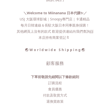
＼Welcome to Miinanana 日本代購✨／
USJ 大阪環球影城｜Snoopy專門店｜卡通精品
每月日韓連線＆長駐大阪日本同事親身採購！
其他網頁上沒有的款式 歡迎提供連結向我們查詢📨​
本店持有商業登記🔖
🌏 W o r l d w i d e S h i p p i n g 🌏
顧客服務
下單前敬請先細閱以下條款細則
訂購流程​
會員優惠
付款及取貨方式
退換貨政策