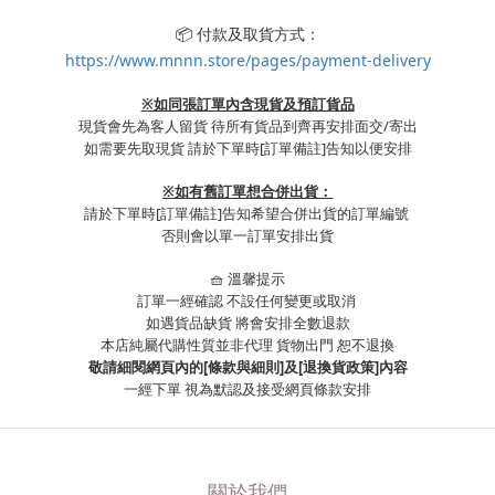
📦 付款及取貨方式：
https://www.mnnn.store/pages/payment-delivery
※如同張訂單內含現貨及預訂貨品
現貨會先為客人留貨 待所有貨品到齊再安排面交/寄出
如需要先取現貨 請於下單時
[訂單備註]
告知以便安排
※
如有舊訂單想合併出貨：
請於下單時
[訂單備註]
告知希望合併出貨的訂單編號
否則會以單一訂單安排出貨
🧺 溫馨提示
訂單一經確認 不設任何變更或取消
如遇貨品缺貨 將會安排全數退款
本店純屬代購性質並非代理 貨物出門 恕不退換
敬請細閱網頁內的[條款與細則]及[退換貨政策]內容
一經下單
視為默認及接受網頁條款安排
關於我們