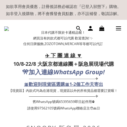
【現貨區】內款式均為在港現貨，現貨區以外的所有貨品都需要訂
如欲享用會員優惠，註冊後請務必確認在『已登入狀態下』購物。
如非登入後購物，將不會獲發會員點數，亦不設補發，敬請諒解。
貨喔！
溫馨提示：所有順豐快遞／本地及國際郵遞寄出後，本店只會以電
日本代購不限於卡通精品喔！
郵通知出貨，下單後敬請留意電郵信箱。
網頁沒有的款式都可以代購 歡迎查詢! ✨
任何日牌服飾,ZOZOTOWN,MERCARI等等都可以代訂
【現貨區】內款式均為在港現貨，現貨區以外的所有貨品都需要訂
貨喔！
✈️ 下 團 連 線 🔽
10/8-22/8 大阪京都連線團＋阪急展現場代購
🎌
WhatsApp Group!
加入連線
——————————————————✈
🎀歡迎到現貨區選購🎀1-2個工作天寄出
【現貨區】內款式均為在港現貨，現貨區以外的所有貨品都需要訂貨喔！ ​
——————————————————✈
舊WhatsApp號碼65395659即日起停用⛔️
請使用97562105號碼WhatsApp聯絡店主🥹🙏🏻