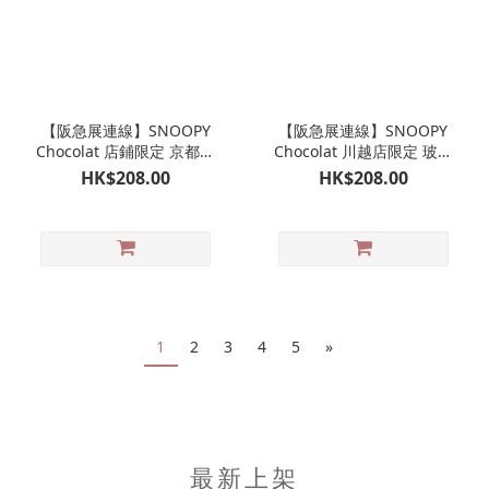
【阪急展連線】SNOOPY
【阪急展連線】SNOOPY
Chocolat 店鋪限定 京都嵐
Chocolat 川越店限定 玻璃
山限定 玻璃杯｜史努比巧
杯｜史努比巧克力專門店
HK$208.00
HK$208.00
克力專門店
1
2
3
4
5
»
最新上架