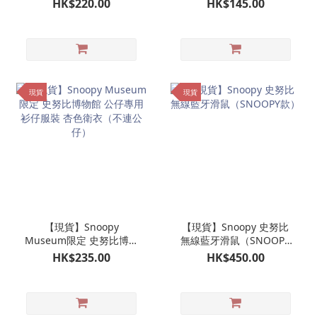
HK$220.00
HK$145.00
包（淺啡色）
州島限定
現貨
現貨
【現貨】Snoopy
【現貨】Snoopy 史努比
Museum限定 史努比博物
無線藍牙滑鼠（SNOOPY
館 公仔專用衫仔服裝 杏色
款）
HK$235.00
HK$450.00
衛衣（不連公仔）