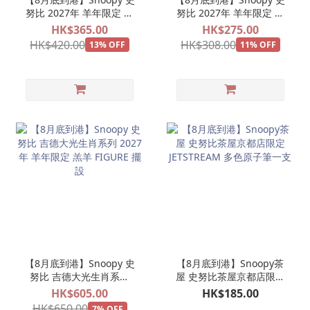
努比 2027年 羊年限定 毛
努比 2027年 羊年限定 毛
絨羊帽 羔羊公仔 娃娃玩偶
絨羊帽 羔羊公仔掛飾 娃娃
HK$365.00
HK$275.00
玩偶吊飾
HK$420.00
HK$308.00
13% OFF
11% OFF
【8月底到港】Snoopy 史
【8月底到港】Snoopy茶
努比 吉德大光生肖系列
屋 史努比茶屋京都店限定
2027年 羊年限定 羔羊
JETSTREAM 多色原子筆一
HK$605.00
HK$185.00
FIGURE 擺設
支
HK$650.00
7% OFF