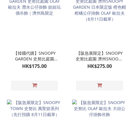
【韓國代購】SNOOPY
【阪急展限定】SNOOPY
GARDEN 史努比庭園
史努比庭園 濟州SNOOPY
OLAF 歐拉夫 潛水公仔掛
GARDEN 日本限定版 橙色
HK$175.00
HK$275.00
飾 娃娃玩偶吊飾｜濟州島
帽柑橘公仔掛飾 OLAF 歐
限定
拉夫（8月11日截單）