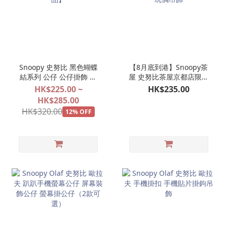
Snoopy 史努比 黑色蝴蝶
【8月底到港】Snoopy茶
結系列 公仔 公仔掛飾 娃
屋 史努比茶屋京都店限定
娃玩偶吊飾 【2027年1月
京和傘 SNOOPY 公仔掛飾
HK$225.00 ~
HK$235.00
預訂商品】
娃娃玩偶吊飾
HK$285.00
HK$320.00
12% OFF