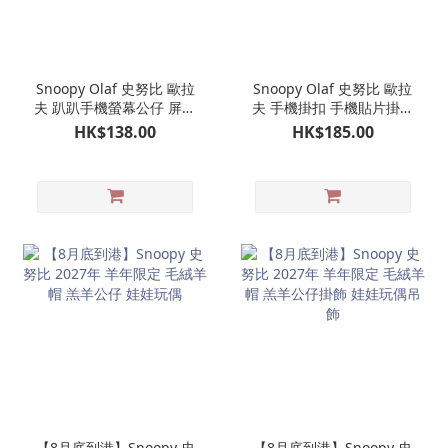
Snoopy Olaf 史努比 歐拉
Snoopy Olaf 史努比 歐拉
夫 趴趴手機螢幕公仔 屏幕
夫 手機掛扣 手機貼片掛鉤
裝飾公仔 螢幕掛公仔（2
吊飾
HK$138.00
HK$185.00
款可選）
【8月底到港】Snoopy 史
【8月底到港】Snoopy 史