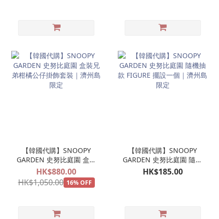
SNOOPY騎馬｜濟州島限
OLAF ANDY SPIKE
定
MARBLES BELLE 歐拉夫
娃娃玩偶吊飾｜濟州島限
定
【韓國代購】SNOOPY
【韓國代購】SNOOPY
GARDEN 史努比庭園 盒裝
GARDEN 史努比庭園 隨機
兄弟柑橘公仔掛飾套裝｜
抽款 FIGURE 擺設一個｜
HK$880.00
HK$185.00
濟州島限定
濟州島限定
HK$1,050.00
16% OFF