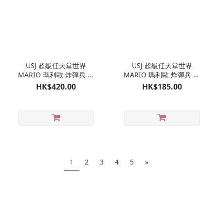
USJ 超級任天堂世界
USJ 超級任天堂世界
MARIO 瑪利歐 炸彈兵 行
MARIO 瑪利歐 炸彈兵 孖
走玩具｜日本環球影城限
裝吊飾掛飾｜日本環球影
HK$420.00
HK$185.00
定
城限定
1
2
3
4
5
»