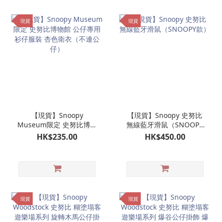
現貨
現貨
【現貨】Snoopy
【現貨】Snoopy 史努比
Museum限定 史努比博物
無線藍牙滑鼠（SNOOPY
館 公仔專用衫仔服裝 杏色
款）
HK$235.00
HK$450.00
衛衣（不連公仔）
現貨
現貨