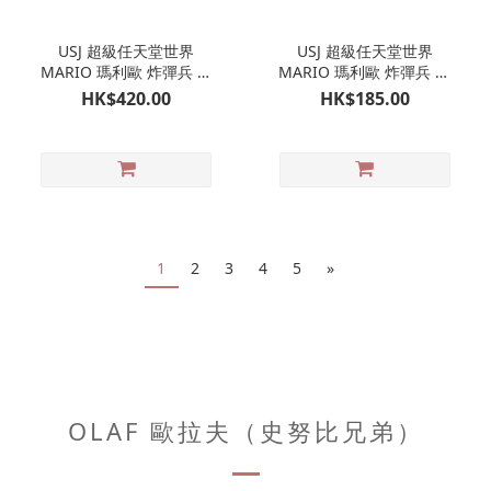
USJ 超級任天堂世界
USJ 超級任天堂世界
MARIO 瑪利歐 炸彈兵 行
MARIO 瑪利歐 炸彈兵 孖
走玩具｜日本環球影城限
裝吊飾掛飾｜日本環球影
HK$420.00
HK$185.00
定
城限定
1
2
3
4
5
»
OLAF 歐拉夫（史努比兄弟）