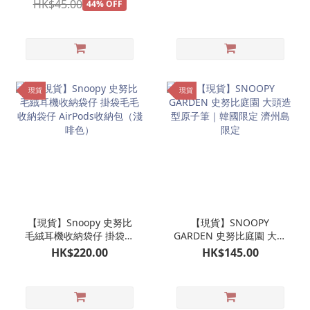
HK$45.00
44% OFF
現貨
現貨
【現貨】Snoopy 史努比
【現貨】SNOOPY
毛絨耳機收納袋仔 掛袋毛
GARDEN 史努比庭園 大頭
毛收納袋仔 AirPods收納
造型原子筆｜韓國限定 濟
HK$220.00
HK$145.00
包（淺啡色）
州島限定