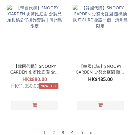
【韓國代購】SNOOPY
【韓國代購】SNOOPY
GARDEN 史努比庭園 盒裝
GARDEN 史努比庭園 隨機
兄弟柑橘公仔掛飾套裝｜
抽款 FIGURE 擺設一個｜
HK$880.00
HK$185.00
濟州島限定
濟州島限定
HK$1,050.00
16% OFF
1
2
3
4
5
»