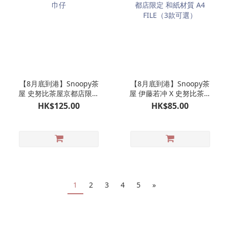
【8月底到港】Snoopy茶
【8月底到港】Snoopy茶
屋 史努比茶屋京都店限定
屋 伊藤若冲 X 史努比茶屋
毛巾仔
京都店限定 和紙材質 A4
HK$125.00
HK$85.00
FILE（3款可選）
1
2
3
4
5
»