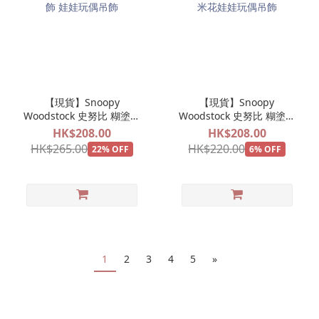
【現貨】Snoopy
【現貨】Snoopy
Woodstock 史努比 糊塗塌
Woodstock 史努比 糊塗塌
客 遊樂場系列 旋轉木馬公
客 遊樂場系列 爆谷公仔掛
HK$208.00
HK$208.00
仔掛飾 娃娃玩偶吊飾
飾 爆米花娃娃玩偶吊飾
HK$265.00
HK$220.00
22% OFF
6% OFF
1
2
3
4
5
»