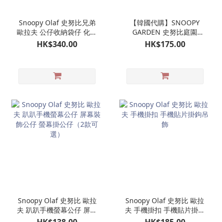
Snoopy Olaf 史努比兄弟
【韓國代購】SNOOPY
歐拉夫 公仔收納袋仔 化妝
GARDEN 史努比庭園
袋 娃娃造型收納包
OLAF 歐拉夫 潛水公仔掛
HK$340.00
HK$175.00
飾 娃娃玩偶吊飾｜濟州島
限定
Snoopy Olaf 史努比 歐拉
Snoopy Olaf 史努比 歐拉
夫 趴趴手機螢幕公仔 屏幕
夫 手機掛扣 手機貼片掛鉤
裝飾公仔 螢幕掛公仔（2
吊飾
HK$138.00
HK$185.00