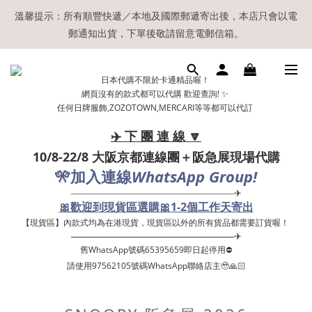
【現貨區】內款式均為在港現貨，現貨區以外的所有貨品都需要訂
溫馨提示：所有順豐快遞／本地及國際郵遞寄出後，本店只會以電
郵通知出貨，下單後敬請留意電郵信箱。
貨喔！
【現貨區】內款式均為在港現貨，現貨區以外的所有貨品都需要訂
日本代購不限於卡通精品喔！
貨喔！
網頁沒有的款式都可以代購 歡迎查詢! ✨
任何日牌服飾,ZOZOTOWN,MERCARI等等都可以代訂
✈️ 下 團 連 線 🔽
10/8-22/8 大阪京都連線團＋阪急展現場代購
🎌
WhatsApp Group!
加入連線
——————————————————✈
🎀歡迎到現貨區選購🎀1-2個工作天寄出
【現貨區】內款式均為在港現貨，現貨區以外的所有貨品都需要訂貨喔！ ​
——————————————————✈
舊WhatsApp號碼65395659即日起停用⛔️
請使用97562105號碼WhatsApp聯絡店主🥹🙏🏻