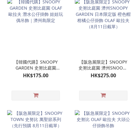
【韓國代購】SNOOPY
【阪急展限定】SNOOPY
GARDEN 史努比庭園
史努比庭園 濟州SNOOPY
OLAF 歐拉夫 潛水公仔掛
GARDEN 日本限定版 橙色
HK$175.00
HK$275.00
飾 娃娃玩偶吊飾｜濟州島
帽柑橘公仔掛飾 OLAF 歐
限定
拉夫（8月11日截單）