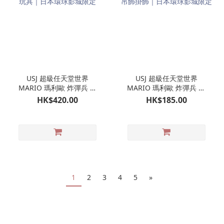
USJ 超級任天堂世界
USJ 超級任天堂世界
MARIO 瑪利歐 炸彈兵 行
MARIO 瑪利歐 炸彈兵 孖
走玩具｜日本環球影城限
裝吊飾掛飾｜日本環球影
HK$420.00
HK$185.00
定
城限定
1
2
3
4
5
»