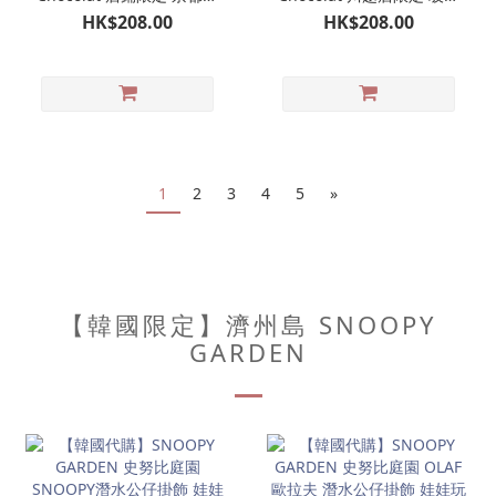
山限定 玻璃杯｜史努比巧
杯｜史努比巧克力專門店
HK$208.00
HK$208.00
克力專門店
1
2
3
4
5
»
【韓國限定】濟州島 SNOOPY
GARDEN