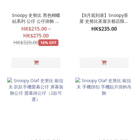
Snoopy 史努比 黑色蝴蝶
【8月底到港】Snoopy茶
結系列 公仔 公仔掛飾 娃
屋 史努比茶屋京都店限定
娃玩偶吊飾 【2027年1月
京和傘 SNOOPY 公仔掛飾
HK$215.00 ~
HK$235.00
預訂商品】
娃娃玩偶吊飾
HK$275.00
HK$320.00
16% OFF