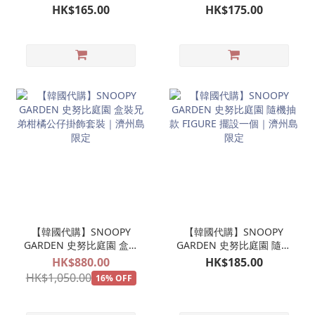
FIGURE吊飾 柑橘帽
兄弟公仔掛飾 毛茸茸
HK$165.00
HK$175.00
SNOOPY騎馬｜濟州島限
OLAF ANDY SPIKE
定
MARBLES BELLE 歐拉夫
娃娃玩偶吊飾｜濟州島限
定
【韓國代購】SNOOPY
【韓國代購】SNOOPY
GARDEN 史努比庭園 盒裝
GARDEN 史努比庭園 隨機
兄弟柑橘公仔掛飾套裝｜
抽款 FIGURE 擺設一個｜
HK$880.00
HK$185.00
濟州島限定
濟州島限定
HK$1,050.00
16% OFF