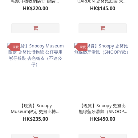
毛絨耳機收納袋仔 掛袋毛
GARDEN 史努比庭園 大頭
毛收納袋仔 AirPods收納
造型原子筆｜韓國限定 濟
HK$220.00
HK$145.00
包（淺啡色）
州島限定
現貨
現貨
【現貨】Snoopy
【現貨】Snoopy 史努比
Museum限定 史努比博物
無線藍牙滑鼠（SNOOPY
館 公仔專用衫仔服裝 杏色
款）
HK$235.00
HK$450.00
衛衣（不連公仔）