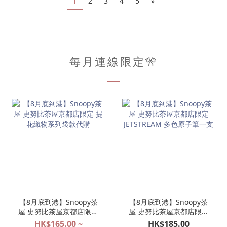
1
2
3
4
5
»
每月連線限定🎌
【8月底到港】Snoopy茶
【8月底到港】Snoopy茶
屋 史努比茶屋京都店限定
屋 史努比茶屋京都店限定
提花織物系列袋款代購
JETSTREAM 多色原子筆一
HK$165.00 ~
HK$185.00