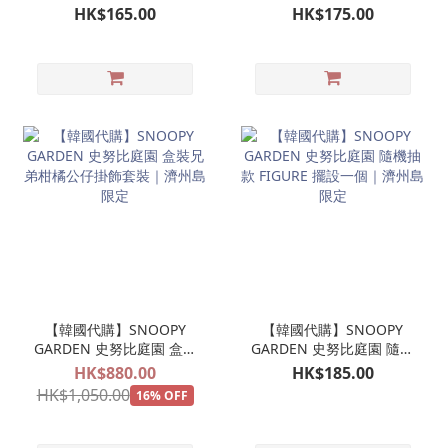
FIGURE吊飾 柑橘帽
兄弟公仔掛飾 毛茸茸
HK$165.00
HK$175.00
SNOOPY騎馬｜濟州島限
OLAF ANDY SPIKE
定
MARBLES BELLE 歐拉夫
娃娃玩偶吊飾｜濟州島限
定
【韓國代購】SNOOPY
【韓國代購】SNOOPY
GARDEN 史努比庭園 盒裝
GARDEN 史努比庭園 隨機
兄弟柑橘公仔掛飾套裝｜
抽款 FIGURE 擺設一個｜
HK$880.00
HK$185.00
濟州島限定
濟州島限定
HK$1,050.00
16% OFF