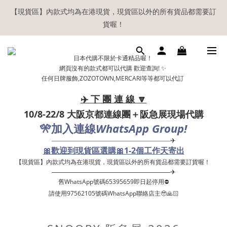
【現貨區】內款式均為在港現貨，現貨區以外的所有貨品都需要訂
【現貨區】內款式均為在港現貨，現貨區以外的所有貨品都需要訂
貨喔！
貨喔！
如欲享用會員優惠，註冊後請務必確認在『已登入狀態下』購物。
日本代購不限於卡通精品喔！
如非登入後購物，將不會獲發會員點數，亦不設補發，敬請諒解。
網頁沒有的款式都可以代購 歡迎查詢! ✨
任何日牌服飾,ZOZOTOWN,MERCARI等等都可以代訂
溫馨提示：所有順豐快遞／本地及國際郵遞寄出後，本店只會以電
郵通知出貨，下單後敬請留意電郵信箱。
✈️ 下 團 連 線 🔽
10/8-22/8 大阪京都連線團＋阪急展現場代購
【現貨區】內款式均為在港現貨，現貨區以外的所有貨品都需要訂
🎌
WhatsApp Group!
加入連線
貨喔！
——————————————————✈
🎀歡迎到現貨區選購🎀1-2個工作天寄出
【現貨區】內款式均為在港現貨，現貨區以外的所有貨品都需要訂貨喔！ ​
——————————————————✈
舊WhatsApp號碼65395659即日起停用⛔️
請使用97562105號碼WhatsApp聯絡店主🥹🙏🏻