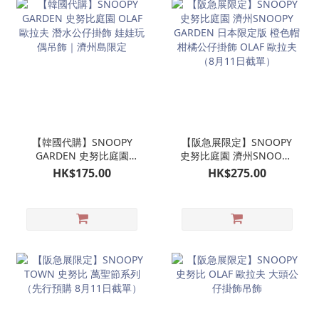
【韓國代購】SNOOPY
【阪急展限定】SNOOPY
GARDEN 史努比庭園
史努比庭園 濟州SNOOPY
OLAF 歐拉夫 潛水公仔掛
GARDEN 日本限定版 橙色
HK$175.00
HK$275.00
飾 娃娃玩偶吊飾｜濟州島
帽柑橘公仔掛飾 OLAF 歐
限定
拉夫（8月11日截單）