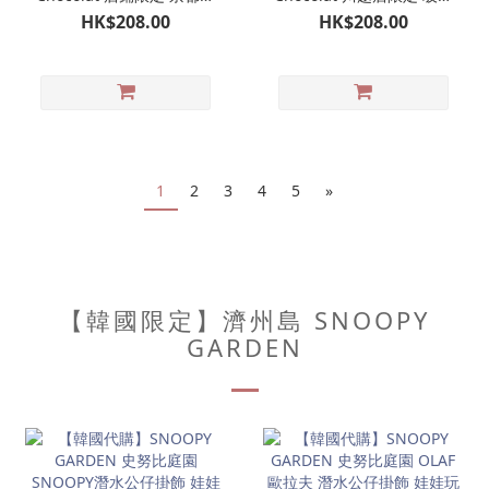
山限定 玻璃杯｜史努比巧
杯｜史努比巧克力專門店
HK$208.00
HK$208.00
克力專門店
1
2
3
4
5
»
【韓國限定】濟州島 SNOOPY
GARDEN