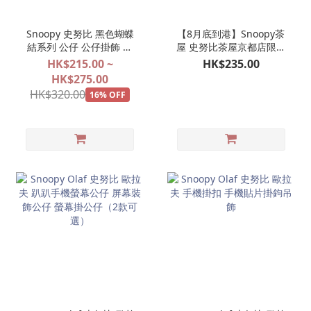
Snoopy 史努比 黑色蝴蝶
【8月底到港】Snoopy茶
結系列 公仔 公仔掛飾 娃
屋 史努比茶屋京都店限定
娃玩偶吊飾 【2027年1月
京和傘 SNOOPY 公仔掛飾
HK$215.00 ~
HK$235.00
預訂商品】
娃娃玩偶吊飾
HK$275.00
HK$320.00
16% OFF