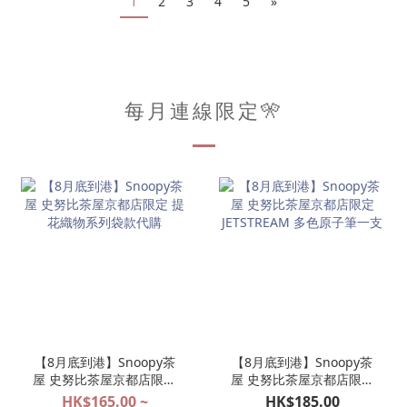
1
2
3
4
5
»
每月連線限定🎌
【8月底到港】Snoopy茶
【8月底到港】Snoopy茶
屋 史努比茶屋京都店限定
屋 史努比茶屋京都店限定
提花織物系列袋款代購
JETSTREAM 多色原子筆一
HK$165.00 ~
HK$185.00