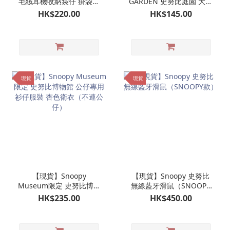
毛絨耳機收納袋仔 掛袋毛
GARDEN 史努比庭園 大頭
毛收納袋仔 AirPods收納
造型原子筆｜韓國限定 濟
HK$220.00
HK$145.00
包（淺啡色）
州島限定
現貨
現貨
【現貨】Snoopy
【現貨】Snoopy 史努比
Museum限定 史努比博物
無線藍牙滑鼠（SNOOPY
館 公仔專用衫仔服裝 杏色
款）
HK$235.00
HK$450.00
衛衣（不連公仔）