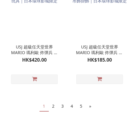
USJ 超級任天堂世界
USJ 超級任天堂世界
MARIO 瑪利歐 炸彈兵 行
MARIO 瑪利歐 炸彈兵 孖
走玩具｜日本環球影城限
裝吊飾掛飾｜日本環球影
HK$420.00
HK$185.00
定
城限定
1
2
3
4
5
»