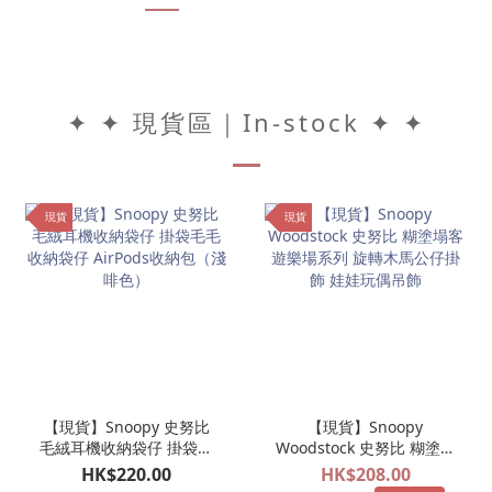
✦ ✦ 現貨區｜In-stock ✦ ✦
現貨
現貨
【現貨】Snoopy 史努比
【現貨】Snoopy
毛絨耳機收納袋仔 掛袋毛
Woodstock 史努比 糊塗塌
毛收納袋仔 AirPods收納
客 遊樂場系列 旋轉木馬公
HK$220.00
HK$208.00
包（淺啡色）
仔掛飾 娃娃玩偶吊飾