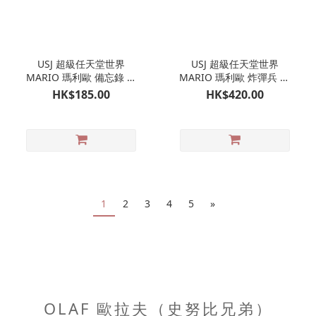
USJ 超級任天堂世界
USJ 超級任天堂世界
MARIO 瑪利歐 備忘錄 附
MARIO 瑪利歐 炸彈兵 行
問號磚塊收納袋仔｜日本
走玩具｜日本環球影城限
HK$185.00
HK$420.00
環球影城限定
定
1
2
3
4
5
»
OLAF 歐拉夫（史努比兄弟）