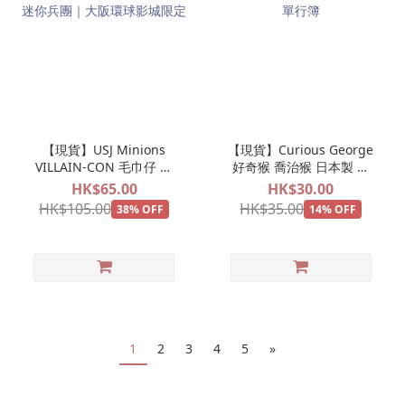
【現貨】USJ Minions
【現貨】Curious George
VILLAIN-CON 毛巾仔 小
好奇猴 喬治猴 日本製 筆
小兵 迷你兵團｜大阪環球
記本 單行簿
HK$65.00
HK$30.00
影城限定
HK$105.00
HK$35.00
38% OFF
14% OFF
1
2
3
4
5
»