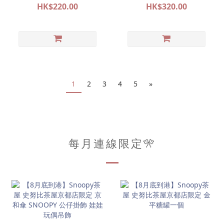
單）
單）
HK$220.00
HK$320.00
1
2
3
4
5
»
每月連線限定🎌