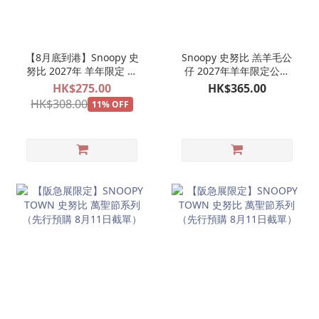
【8月底到港】Snoopy 史
Snoopy 史努比 羔羊毛公
努比 2027年 羊年限定 毛
仔 2027年羊年限定公仔
絨羊帽 羔羊公仔掛飾 娃娃
毛絨娃娃玩偶
HK$275.00
HK$365.00
玩偶吊飾
HK$308.00
11% OFF