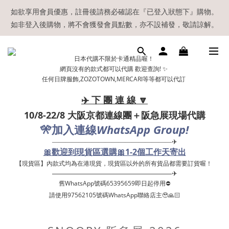
【現貨區】內款式均為在港現貨，現貨區以外的所有貨品都需要訂
如欲享用會員優惠，註冊後請務必確認在『已登入狀態下』購物。
如非登入後購物，將不會獲發會員點數，亦不設補發，敬請諒解。
貨喔！
溫馨提示：所有順豐快遞／本地及國際郵遞寄出後，本店只會以電
日本代購不限於卡通精品喔！
郵通知出貨，下單後敬請留意電郵信箱。
網頁沒有的款式都可以代購 歡迎查詢! ✨
任何日牌服飾,ZOZOTOWN,MERCARI等等都可以代訂
【現貨區】內款式均為在港現貨，現貨區以外的所有貨品都需要訂
貨喔！
✈️ 下 團 連 線 🔽
10/8-22/8 大阪京都連線團＋阪急展現場代購
🎌
WhatsApp Group!
加入連線
——————————————————✈
🎀歡迎到現貨區選購🎀1-2個工作天寄出
【現貨區】內款式均為在港現貨，現貨區以外的所有貨品都需要訂貨喔！ ​
——————————————————✈
舊WhatsApp號碼65395659即日起停用⛔️
請使用97562105號碼WhatsApp聯絡店主🥹🙏🏻