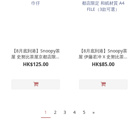
【8月底到港】Snoopy茶
【8月底到港】Snoopy茶
屋 史努比茶屋京都店限定
屋 伊藤若冲 X 史努比茶屋
毛巾仔
京都店限定 和紙材質 A4
HK$125.00
HK$85.00
FILE（3款可選）
1
2
3
4
5
»