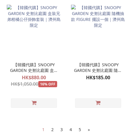
【韓國代購】SNOOPY
【韓國代購】SNOOPY
GARDEN 史努比庭園 盒裝
GARDEN 史努比庭園 隨機
兄弟柑橘公仔掛飾套裝｜
抽款 FIGURE 擺設一個｜
HK$880.00
HK$185.00
濟州島限定
濟州島限定
HK$1,050.00
16% OFF
1
2
3
4
5
»