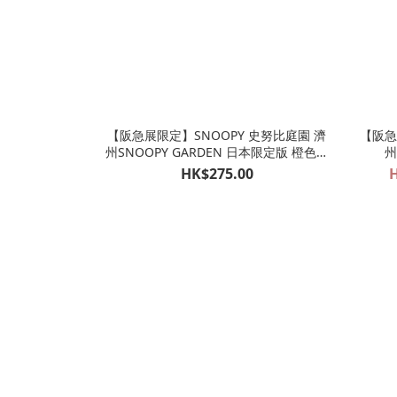
【阪急展限定】SNOOPY 史努比庭園 濟
【阪急
州SNOOPY GARDEN 日本限定版 橙色帽
州
柑橘公仔掛飾 OLAF 歐拉夫（8月11日截
HK$275.00
H
單）