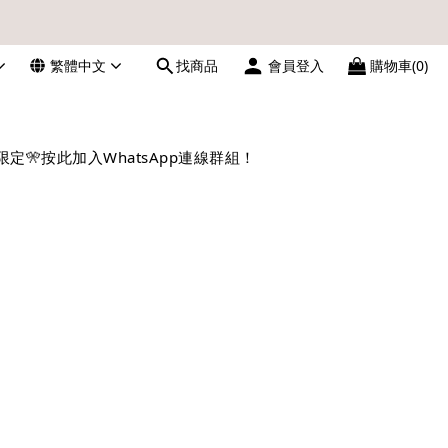
繁體中文
找商品
會員登入
購物車(0)
數，亦不設補發，敬請諒解。
請留意電郵信箱。
限定🎌
按此加入WhatsApp連線群組！