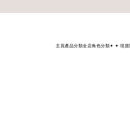
如欲享用會員優惠，註冊後請
溫馨提示：所有
主頁
產品分類
全店角色分類
✦ ✦ 現貨區