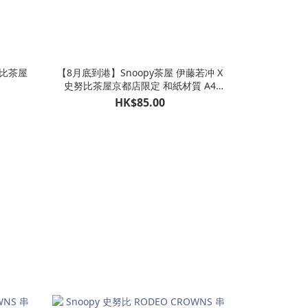
努比茶屋
【8月底到港】Snoopy茶屋 伊藤若冲 X
史努比茶屋京都店限定 和紙材質 A4
FILE（3款可選）
HK$85.00