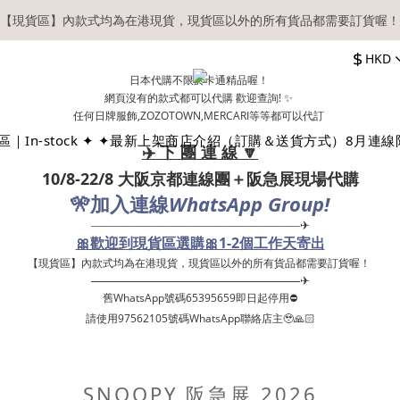
【現貨區】內款式均為在港現貨，現貨區以外的所有貨品都需要訂貨喔！
【現貨區】內款式均為在港現貨，現貨區以外的所有貨品都需要訂貨喔！
$
HKD
務必確認在『已登入狀態下』購物。如非登入後購物，將不會獲發會員點
日本代購不限於卡通精品喔！
網頁沒有的款式都可以代購 歡迎查詢! ✨
順豐快遞／本地及國際郵遞寄出後，本店只會以電郵通知出貨，下單後敬
任何日牌服飾,ZOZOTOWN,MERCARI等等都可以代訂
｜In-stock ✦ ✦
最新上架
商店介紹（訂購＆送貨方式）
8月連線
【現貨區】內款式均為在港現貨，現貨區以外的所有貨品都需要訂貨喔！
✈️ 下 團 連 線 🔽
10/8-22/8 大阪京都連線團＋阪急展現場代購
🎌
WhatsApp Group!
加入連線
——————————————————✈
🎀歡迎到現貨區選購🎀1-2個工作天寄出
【現貨區】內款式均為在港現貨，現貨區以外的所有貨品都需要訂貨喔！ ​
——————————————————✈
舊WhatsApp號碼65395659即日起停用⛔️
請使用97562105號碼WhatsApp聯絡店主🥹🙏🏻
SNOOPY 阪急展 2026