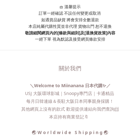
🧺 溫馨提示
訂單一經確認 不設任何變更或取消
如遇貨品缺貨 將會安排全數退款
本店純屬代購性質並非代理 貨物出門 恕不退換
敬請細閱網頁內的[條款與細則]及[退換貨政策]內容
一經下單
視為默認及接受網頁條款安排
關於我們
＼Welcome to Miinanana 日本代購✨／
USJ 大阪環球影城｜Snoopy專門店｜卡通精品
每月日韓連線＆長駐大阪日本同事親身採購！
其他網頁上沒有的款式 歡迎提供連結向我們查詢📨​
本店持有商業登記🔖
🌏 W o r l d w i d e S h i p p i n g 🌏