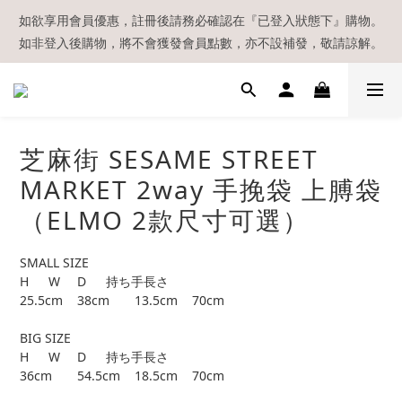
【現貨區】內款式均為在港現貨，現貨區以外的所有貨品都需要訂
如欲享用會員優惠，註冊後請務必確認在『已登入狀態下』購物。
如非登入後購物，將不會獲發會員點數，亦不設補發，敬請諒解。
貨喔！
溫馨提示：所有順豐快遞／本地及國際郵遞寄出後，本店只會以電
郵通知出貨，下單後敬請留意電郵信箱。
【現貨區】內款式均為在港現貨，現貨區以外的所有貨品都需要訂
芝麻街 SESAME STREET
貨喔！
MARKET 2way 手挽袋 上膊袋
（ELMO 2款尺寸可選）
SMALL SIZE
H	W	D	持ち手長さ
25.5cm	38cm	13.5cm	70cm
BIG SIZE
H	W	D	持ち手長さ
36cm	54.5cm	18.5cm	70cm