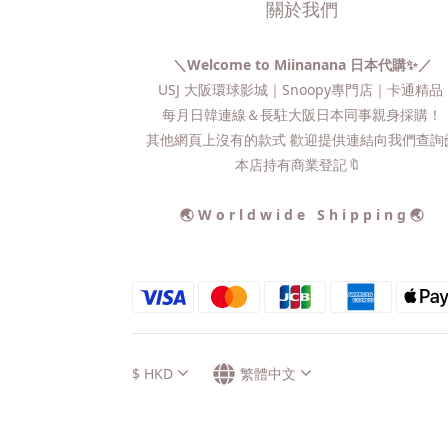
關於我們
＼Welcome to Miinanana 日本代購✨／
USJ 大阪環球影城｜Snoopy專門店｜卡通精
每月日韓連線＆長駐大阪日本同事親身採購！
其他網頁上沒有的款式 歡迎提供連結向我們查詢📨
本店持有商業登記🔖
🌏 W o r l d w i d e S h i p p i n g 🌏
$
HKD
繁體中文