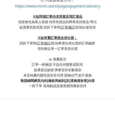
https://www.mnnn.store/pages/payment-delivery
※如同張訂單內含現貨及預訂貨品
現貨會先為客人留貨 待所有貨品到齊再安排面交/寄出
如需要先取現貨 請於下單時
[訂單備註]
告知以便安排
※
如有舊訂單想合併出貨：
請於下單時
[訂單備註]
告知希望合併出貨的訂單編號
否則會以單一訂單安排出貨
🧺 溫馨提示
訂單一經確認 不設任何變更或取消
如遇貨品缺貨 將會安排全數退款
本店純屬代購性質並非代理 貨物出門 恕不退換
敬請細閱網頁內的[條款與細則]及[退換貨政策]內容
一經下單
視為默認及接受網頁條款安排