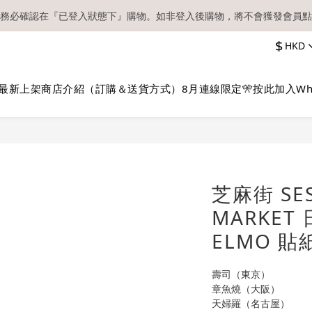
務必確認在『已登入狀態下』購物。如非登入後購物，將不會獲發會員點
【現貨區】內款式均為在港現貨，現貨區以外的所有貨品都需要訂貨喔！
$
HKD
順豐快遞／本地及國際郵遞寄出後，本店只會以電郵通知出貨，下單後敬
【現貨區】內款式均為在港現貨，現貨區以外的所有貨品都需要訂貨喔！
最新上架
商店介紹（訂購＆送貨方式）
8月連線限定🎌
按此加入Wh
芝麻街 SES
MARKET
ELMO 
壽司（東京）
章魚燒（大阪）
天婦羅（名古屋）