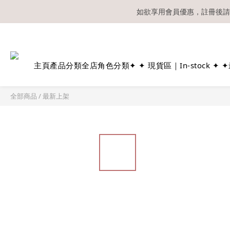
如欲享用會員優惠，註冊後請
溫馨提示：所有
主頁
產品分類
全店角色分類
✦ ✦ 現貨區｜In-stock ✦ ✦
全部商品
/
最新上架