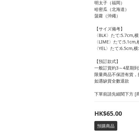
明太子（福岡）
哈密瓜（北海道）
菠蘿（沖繩）
【サイズ備考】
〈BLK〉たて:5.7cm,横:
〈LIME〉たて:5.1cm,横
〈YEL〉たて:6.5cm,横:
【預訂款式】
一般訂貨約3～4星期到
限量商品不保證有貨，
如遇缺貨全數退款
下單前請先細閱下方 [商
HK$65.00
預購商品