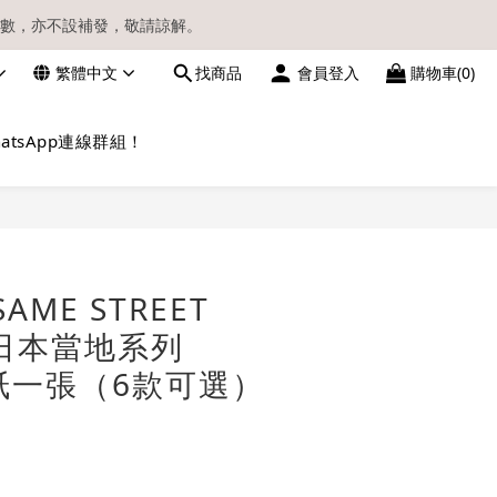
數，亦不設補發，敬請諒解。
繁體中文
找商品
會員登入
購物車(0)
請留意電郵信箱。
atsApp連線群組！
立即購買
AME STREET
 日本當地系列
貼紙一張（6款可選）