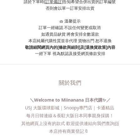
請於下單時
[訂單備註]
告知希望合併出貨的訂單編號
否則會以單一訂單安排出貨
🧺 溫馨提示
訂單一經確認 不設任何變更或取消
如遇貨品缺貨 將會安排全數退款
本店純屬代購性質並非代理 貨物出門 恕不退換
敬請細閱網頁內的[條款與細則]及[退換貨政策]內容
一經下單
視為默認及接受網頁條款安排
關於我們
＼Welcome to Miinanana 日本代購✨／
USJ 大阪環球影城｜Snoopy專門店｜卡通精品
每月日韓連線＆長駐大阪日本同事親身採購！
其他網頁上沒有的款式 歡迎提供連結向我們查詢📨​
本店持有商業登記🔖