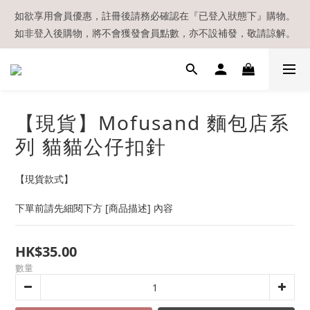
【現貨區】內款式均為在港現貨，現貨區以外的所有貨品都需要訂
如欲享用會員優惠，註冊後請務必確認在『已登入狀態下』購物。
如非登入後購物，將不會獲發會員點數，亦不設補發，敬請諒解。
貨喔！
溫馨提示：所有順豐快遞／本地及國際郵遞寄出後，本店只會以電
郵通知出貨，下單後敬請留意電郵信箱。
【現貨區】內款式均為在港現貨，現貨區以外的所有貨品都需要訂
【現貨】Mofusand 麵包店系
貨喔！
列 貓貓公仔扣針
【現貨款式】
下單前請先細閱下方 [商品描述] 內容
HK$35.00
數量