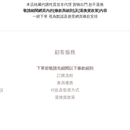
本店純屬代購性質並非代理 貨物出門 恕不退換
敬請細閱網頁內的[條款與細則]及[退換貨政策]內容
一經下單
視為默認及接受網頁條款安排
顧客服務
下單前敬請先細閱以下條款細則
品
訂購流程​
會員優惠
​
付款及取貨方式
退換貨政策