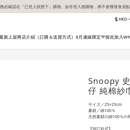
務必確認在『已登入狀態下』購物。如非登入後購物，將不會獲發會員點
【現貨區】內款式均為在港現貨，現貨區以外的所有貨品都需要訂貨喔！
$
HKD
順豐快遞／本地及國際郵遞寄出後，本店只會以電郵通知出貨，下單後敬
【現貨區】內款式均為在港現貨，現貨區以外的所有貨品都需要訂貨喔！
最新上架
商店介紹（訂購＆送貨方式）
8月連線限定🎌
按此加入Wh
Snoopy
仔 純棉紗
サイズ／25×25cm
素材／綿100％
天然素材の綿100％の
【預訂款式】