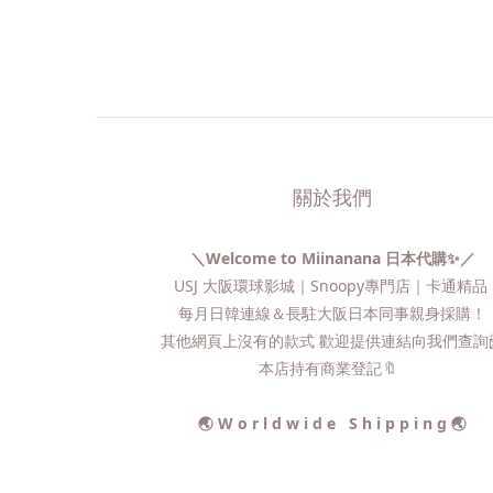
關於我們
＼Welcome to Miinanana 日本代購✨／
USJ 大阪環球影城｜Snoopy專門店｜卡通精
每月日韓連線＆長駐大阪日本同事親身採購！
其他網頁上沒有的款式 歡迎提供連結向我們查詢📨
本店持有商業登記🔖
🌏 W o r l d w i d e S h i p p i n g 🌏