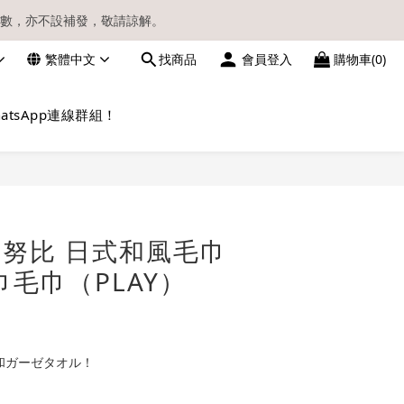
數，亦不設補發，敬請諒解。
繁體中文
找商品
會員登入
購物車(0)
請留意電郵信箱。
atsApp連線群組！
立即購買
 史努比 日式和風毛巾
巾毛巾（PLAY）
和ガーゼタオル！