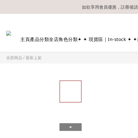
如欲享用會員優惠，註冊後請
溫馨提示：所有
主頁
產品分類
全店角色分類
✦ ✦ 現貨區｜In-stock ✦ ✦
全部商品
/
最新上架