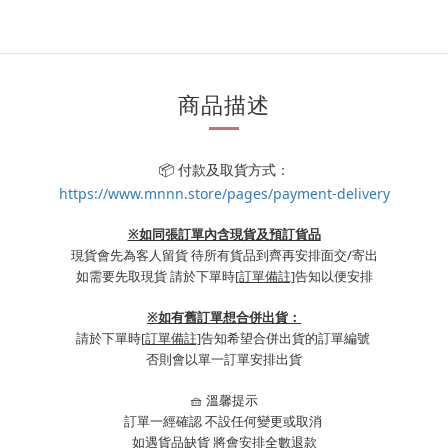
商品描述
📦 付款及取貨方式：
https://www.mnnn.store/pages/payment-delivery
※如同張訂單內含現貨及預訂貨品
現貨會先為客人留貨 待所有貨品到齊再安排面交/寄出
如需要先取現貨 請於下單時
[訂單備註]
告知以便安排
※
如有舊訂單想合併出貨：
請於下單時
[訂單備註]
告知希望合併出貨的訂單編號
否則會以單一訂單安排出貨
🧺 溫馨提示
訂單一經確認 不設任何變更或取消
如遇貨品缺貨 將會安排全數退款