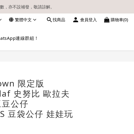
數，亦不設補發，敬請諒解。
繁體中文
找商品
會員登入
購物車(0)
請留意電郵信箱。
atsApp連線群組！
立即購買
Town 限定版
Olaf 史努比 歐拉夫
豆豆公仔
NS 豆袋公仔 娃娃玩