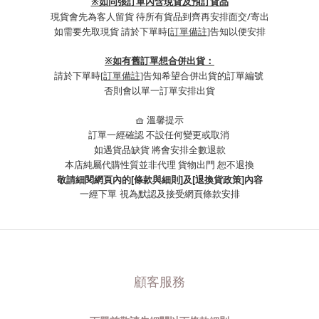
※如同張訂單內含現貨及預訂貨品
現貨會先為客人留貨 待所有貨品到齊再安排面交/寄出
如需要先取現貨 請於下單時
[訂單備註]
告知以便安排
※
如有舊訂單想合併出貨：
請於下單時
[訂單備註]
告知希望合併出貨的訂單編號
否則會以單一訂單安排出貨
🧺 溫馨提示
訂單一經確認 不設任何變更或取消
如遇貨品缺貨 將會安排全數退款
本店純屬代購性質並非代理 貨物出門 恕不退換
敬請細閱網頁內的[條款與細則]及[退換貨政策]內容
一經下單
視為默認及接受網頁條款安排
顧客服務