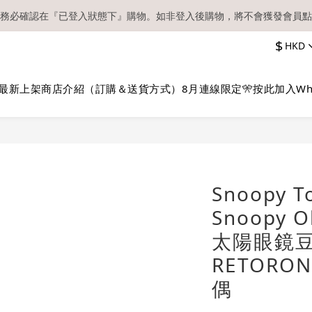
務必確認在『已登入狀態下』購物。如非登入後購物，將不會獲發會員點
【現貨區】內款式均為在港現貨，現貨區以外的所有貨品都需要訂貨喔！
$
HKD
順豐快遞／本地及國際郵遞寄出後，本店只會以電郵通知出貨，下單後敬
【現貨區】內款式均為在港現貨，現貨區以外的所有貨品都需要訂貨喔！
最新上架
商店介紹（訂購＆送貨方式）
8月連線限定🎌
按此加入Wh
Snoopy 
Snoopy 
太陽眼鏡
RETORO
偶