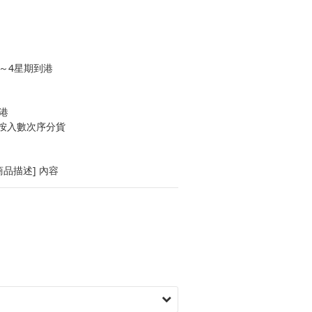
～4星期到港
港
按入數次序分貨
品描述] 內容