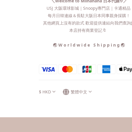
＼Welcome to Miinanana 日本代購✨／
USJ 大阪環球影城｜Snoopy專門店｜卡通精
每月日韓連線＆長駐大阪日本同事親身採購！
其他網頁上沒有的款式 歡迎提供連結向我們查詢📨
本店持有商業登記🔖
🌏 W o r l d w i d e S h i p p i n g 🌏
$
HKD
繁體中文