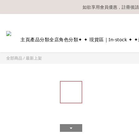
如欲享用會員優惠，註冊後請
溫馨提示：所有
主頁
產品分類
全店角色分類
✦ ✦ 現貨區｜In-stock ✦ ✦
全部商品
/
最新上架