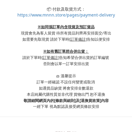
📦 付款及取貨方式：
https://www.mnnn.store/pages/payment-delivery
※如同張訂單內含現貨及預訂貨品
現貨會先為客人留貨 待所有貨品到齊再安排面交/寄出
如需要先取現貨 請於下單時
[訂單備註]
告知以便安排
※
如有舊訂單想合併出貨：
請於下單時
[訂單備註]
告知希望合併出貨的訂單編號
否則會以單一訂單安排出貨
🧺 溫馨提示
訂單一經確認 不設任何變更或取消
如遇貨品缺貨 將會安排全數退款
本店純屬代購性質並非代理 貨物出門 恕不退換
敬請細閱網頁內的[條款與細則]及[退換貨政策]內容
一經下單
視為默認及接受網頁條款安排