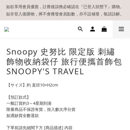
【現貨區】內款式均為在港現貨，現貨區以外的所有貨品都需要訂
如欲享用會員優惠，註冊後請務必確認在『已登入狀態下』購物。
如非登入後購物，將不會獲發會員點數，亦不設補發，敬請諒解。
貨喔！
溫馨提示：所有順豐快遞／本地及國際郵遞寄出後，本店只會以電
郵通知出貨，下單後敬請留意電郵信箱。
【現貨區】內款式均為在港現貨，現貨區以外的所有貨品都需要訂
Snoopy 史努比 限定版 刺繡
貨喔！
飾物收納袋仔 旅行便攜首飾包
SNOOPY'S TRAVEL
【サイズ】約 直径10×H2cm
【預訂款式】
一般訂貨約3～4星期到港
限量商品不保證有貨，按入數次序分貨
如遇缺貨全數退款
下單前請先細閱下方 [商品描述] 內容