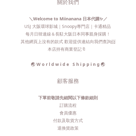
關於我們
＼Welcome to Miinanana 日本代購✨／
USJ 大阪環球影城｜Snoopy專門店｜卡通精品
每月日韓連線＆長駐大阪日本同事親身採購！
其他網頁上沒有的款式 歡迎提供連結向我們查詢📨​
本店持有商業登記🔖
🌏 W o r l d w i d e S h i p p i n g 🌏
顧客服務
下單前敬請先細閱以下條款細則
訂購流程​
會員優惠
付款及取貨方式
退換貨政策