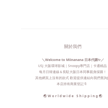
關於我們
＼Welcome to Miinanana 日本代購✨／
USJ 大阪環球影城｜Snoopy專門店｜卡通精
每月日韓連線＆長駐大阪日本同事親身採購！
其他網頁上沒有的款式 歡迎提供連結向我們查詢📨
本店持有商業登記🔖
🌏 W o r l d w i d e S h i p p i n g 🌏