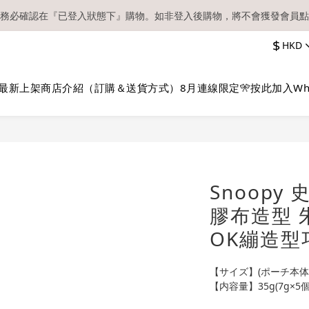
務必確認在『已登入狀態下』購物。如非登入後購物，將不會獲發會員點
【現貨區】內款式均為在港現貨，現貨區以外的所有貨品都需要訂貨喔！
$
HKD
順豐快遞／本地及國際郵遞寄出後，本店只會以電郵通知出貨，下單後敬
【現貨區】內款式均為在港現貨，現貨區以外的所有貨品都需要訂貨喔！
最新上架
商店介紹（訂購＆送貨方式）
8月連線限定🎌
按此加入Wh
Snoopy 
膠布造型 
OK繃造型
【サイズ】(ポーチ本体)約
【内容量】35g(7g×5個