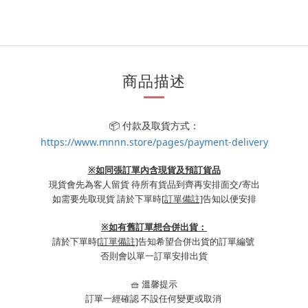
商品描述
📦 付款及取貨方式：
https://www.mnnn.store/pages/payment-delivery
※如同張訂單內含現貨及預訂貨品
現貨會先為客人留貨 待所有貨品到齊再安排面交/寄出
如需要先取現貨 請於下單時
[訂單備註]
告知以便安排
※
如有舊訂單想合併出貨：
請於下單時
[訂單備註]
告知希望合併出貨的訂單編號
否則會以單一訂單安排出貨
🧺 溫馨提示
訂單一經確認 不設任何變更或取消