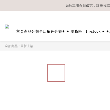
如欲享用會員優惠，註冊後請
溫馨提示：所有
主頁
產品分類
全店角色分類
✦ ✦ 現貨區｜In-stock ✦ ✦
全部商品
/
最新上架