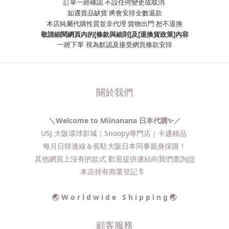
訂單一經確認 不設任何變更或取消
如遇貨品缺貨 將會安排全數退款
本店純屬代購性質並非代理 貨物出門 恕不退換
敬請細閱網頁內的[條款與細則]及[退換貨政策]內容
一經下單
視為默認及接受網頁條款安排
關於我們
＼Welcome to Miinanana 日本代購✨／
USJ 大阪環球影城｜Snoopy專門店｜卡通精品
每月日韓連線＆長駐大阪日本同事親身採購！
其他網頁上沒有的款式 歡迎提供連結向我們查詢📨​
本店持有商業登記🔖
🌏 W o r l d w i d e S h i p p i n g 🌏
顧客服務