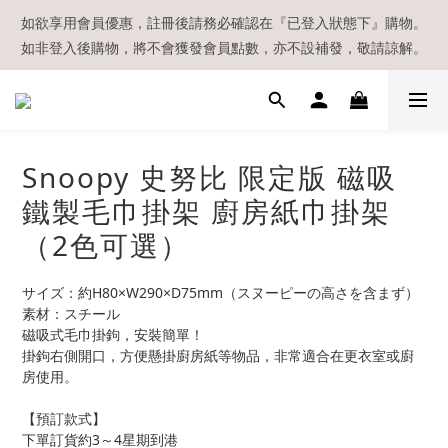
【現貨區】內款式均為在港現貨，現貨區以外的所有貨品都需要訂
如欲享用會員優惠，註冊後請務必確認在『已登入狀態下』購物。
如非登入後購物，將不會獲發會員點數，亦不設補發，敬請諒解。
貨喔！
溫馨提示：所有順豐快遞／本地及國際郵遞寄出後，本店只會以電
郵通知出貨，下單後敬請留意電郵信箱。
【現貨區】內款式均為在港現貨，現貨區以外的所有貨品都需要訂
Snoopy 史努比 限定版 磁吸
貨喔！
鐵製毛巾掛架 廚房紙巾掛架
（2色可選）
サイズ：約H80×W290×D75mm（スヌーピーの高さを含まず）
素材：スチール
磁吸式毛巾掛鉤，安裝簡單！
掛鉤右側開口，方便懸掛廚房紙等物品，非常適合在更衣室或廚
房使用。
【預訂款式】
下單訂貨約3～4星期到港