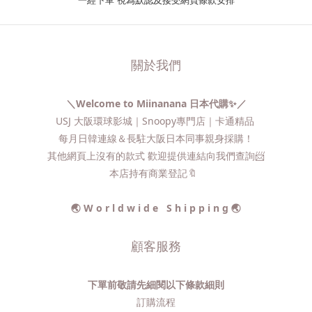
一經下單
視為默認及接受網頁條款安排
關於我們
＼Welcome to Miinanana 日本代購✨／
USJ 大阪環球影城｜Snoopy專門店｜卡通精品
每月日韓連線＆長駐大阪日本同事親身採購！
其他網頁上沒有的款式 歡迎提供連結向我們查詢📨​
本店持有商業登記🔖
🌏 W o r l d w i d e S h i p p i n g 🌏
顧客服務
下單前敬請先細閱以下條款細則
訂購流程​