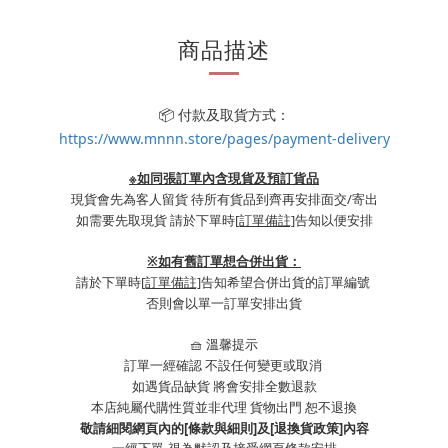
商品描述
📦 付款及取貨方式：
https://www.mnnn.store/pages/payment-delivery
※如同張訂單內含現貨及預訂貨品
現貨會先為客人留貨 待所有貨品到齊再安排面交/寄出
如需要先取現貨 請於下單時
[訂單備註]
告知以便安排
※
如有舊訂單想合併出貨：
請於下單時
[訂單備註]
告知希望合併出貨的訂單編號
否則會以單一訂單安排出貨
🧺 溫馨提示
訂單一經確認 不設任何變更或取消
如遇貨品缺貨 將會安排全數退款
本店純屬代購性質並非代理 貨物出門 恕不退換
敬請細閱網頁內的[條款與細則]及[退換貨政策]內容