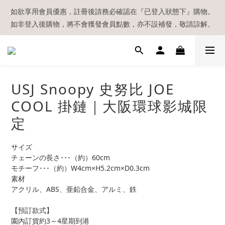
【現貨區】內款式均為在港現貨，現貨區以外的所有貨品都需要訂
如欲享用會員優惠，註冊後請務必確認在『已登入狀態下』購物。
如非登入後購物，將不會獲發會員點數，亦不設補發，敬請諒解。
貨喔！
溫馨提示：所有順豐快遞／本地及國際郵遞寄出後，本店只會以電
郵通知出貨，下單後敬請留意電郵信箱。
【現貨區】內款式均為在港現貨，現貨區以外的所有貨品都需要訂
USJ Snoopy 史努比 JOE
貨喔！
COOL 掛鏈｜大阪環球影城限
定
サイズ
チェーンの長さ･･･（約）60cm
モチーフ･･･（約）W4cm×H5.2cm×D0.3cm
素材
アクリル、ABS、亜鉛合金、アルミ、鉄
【預訂款式】
園內訂貨約3～4星期到港