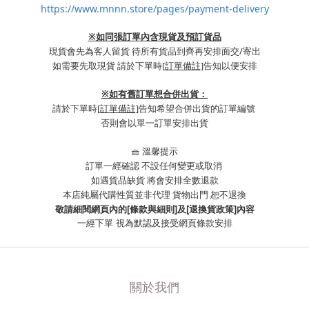
https://www.mnnn.store/pages/payment-delivery
※如同張訂單內含現貨及預訂貨品
現貨會先為客人留貨 待所有貨品到齊再安排面交/寄出
如需要先取現貨 請於下單時
[訂單備註]
告知以便安排
※
如有舊訂單想合併出貨：
請於下單時
[訂單備註]
告知希望合併出貨的訂單編號
否則會以單一訂單安排出貨
🧺 溫馨提示
訂單一經確認 不設任何變更或取消
如遇貨品缺貨 將會安排全數退款
本店純屬代購性質並非代理 貨物出門 恕不退換
敬請細閱網頁內的[條款與細則]及[退換貨政策]內容
一經下單
視為默認及接受網頁條款安排
關於我們