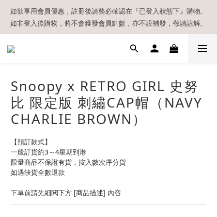
【現貨區】內款式均為在港現貨，現貨區以外的所有貨品都需要訂
如欲享用會員優惠，註冊後請務必確認在『已登入狀態下』購物。
如非登入後購物，將不會獲發會員點數，亦不設補發，敬請諒解。
貨喔！
溫馨提示：所有順豐快遞／本地及國際郵遞寄出後，本店只會以電
郵通知出貨，下單後敬請留意電郵信箱。
【現貨區】內款式均為在港現貨，現貨區以外的所有貨品都需要訂
Snoopy x RETRO GIRL 史努
貨喔！
比 限定版 刺繡CAP帽（NAVY
CHARLIE BROWN）
【預訂款式】
一般訂貨約3～4星期到港
限量商品不保證有貨，按入數次序分貨
如遇缺貨全數退款
下單前請先細閱下方 [商品描述] 內容