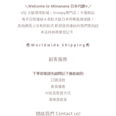
＼Welcome to Miinanana 日本代購✨／
USJ 大阪環球影城｜Snoopy專門店｜卡通精品
每月日韓連線＆長駐大阪日本同事親身採購！
其他網頁上沒有的款式 歡迎提供連結向我們查詢📨​
本店持有商業登記🔖
🌏 W o r l d w i d e S h i p p i n g 🌏
顧客服務
下單前敬請先細閱以下條款細則
訂購流程​
會員優惠
付款及取貨方式
退換貨政策
聯絡我們 Contact us!