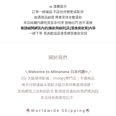
🧺 溫馨提示
訂單一經確認 不設任何變更或取消
如遇貨品缺貨 將會安排全數退款
本店純屬代購性質並非代理 貨物出門 恕不退換
敬請細閱網頁內的[條款與細則]及[退換貨政策]內容
一經下單
視為默認及接受網頁條款安排
關於我們
＼Welcome to Miinanana 日本代購✨／
USJ 大阪環球影城｜Snoopy專門店｜卡通精品
每月日韓連線＆長駐大阪日本同事親身採購！
其他網頁上沒有的款式 歡迎提供連結向我們查詢📨​
本店持有商業登記🔖
🌏 W o r l d w i d e S h i p p i n g 🌏