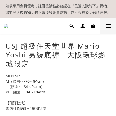
【現貨區】內款式均為在港現貨，現貨區以外的所有貨品都需要訂
如欲享用會員優惠，註冊後請務必確認在『已登入狀態下』購物。
如非登入後購物，將不會獲發會員點數，亦不設補發，敬請諒解。
貨喔！
溫馨提示：所有順豐快遞／本地及國際郵遞寄出後，本店只會以電
郵通知出貨，下單後敬請留意電郵信箱。
【現貨區】內款式均為在港現貨，現貨區以外的所有貨品都需要訂
USJ 超級任天堂世界 Mario
貨喔！
Yoshi 男裝底褲｜大阪環球影
城限定
MEN SIZE
M（腰圍･･･76～84cm）
L（腰圍･･･84～94cm）
XL（腰圍･･･94～104cm）
【預訂款式】
園內訂貨約3～4星期到港