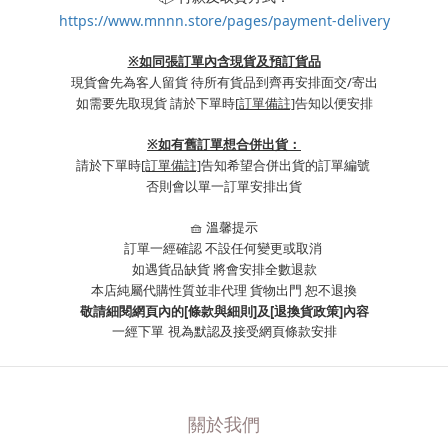
https://www.mnnn.store/pages/payment-delivery
※如同張訂單內含現貨及預訂貨品
現貨會先為客人留貨 待所有貨品到齊再安排面交/寄出
如需要先取現貨 請於下單時
[訂單備註]
告知以便安排
※
如有舊訂單想合併出貨：
請於下單時
[訂單備註]
告知希望合併出貨的訂單編號
否則會以單一訂單安排出貨
🧺 溫馨提示
訂單一經確認 不設任何變更或取消
如遇貨品缺貨 將會安排全數退款
本店純屬代購性質並非代理 貨物出門 恕不退換
敬請細閱網頁內的[條款與細則]及[退換貨政策]內容
一經下單
視為默認及接受網頁條款安排
關於我們