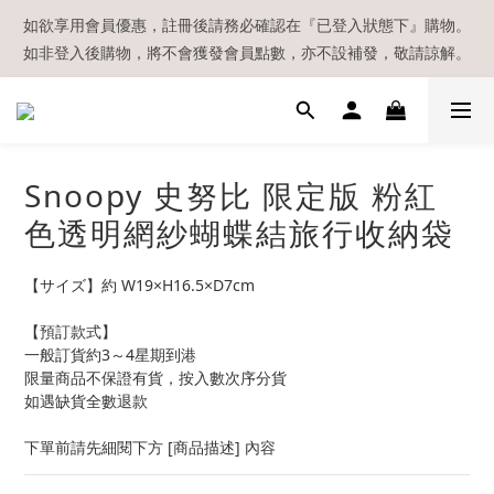
【現貨區】內款式均為在港現貨，現貨區以外的所有貨品都需要訂
如欲享用會員優惠，註冊後請務必確認在『已登入狀態下』購物。
如非登入後購物，將不會獲發會員點數，亦不設補發，敬請諒解。
貨喔！
溫馨提示：所有順豐快遞／本地及國際郵遞寄出後，本店只會以電
郵通知出貨，下單後敬請留意電郵信箱。
【現貨區】內款式均為在港現貨，現貨區以外的所有貨品都需要訂
Snoopy 史努比 限定版 粉紅
貨喔！
色透明網紗蝴蝶結旅行收納袋
【サイズ】約 W19×H16.5×D7cm
【預訂款式】
一般訂貨約3～4星期到港
限量商品不保證有貨，按入數次序分貨
如遇缺貨全數退款
下單前請先細閱下方 [商品描述] 內容