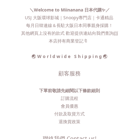
＼Welcome to Miinanana 日本代購✨／
USJ 大阪環球影城｜Snoopy專門店｜卡通精品
每月日韓連線＆長駐大阪日本同事親身採購！
其他網頁上沒有的款式 歡迎提供連結向我們查詢📨​
本店持有商業登記🔖
🌏 W o r l d w i d e S h i p p i n g 🌏
顧客服務
下單前敬請先細閱以下條款細則
訂購流程​
會員優惠
付款及取貨方式
退換貨政策
聯絡我們 Contact us!