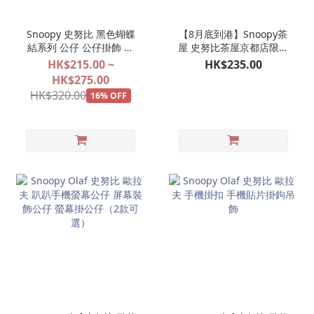
Snoopy 史努比 黑色蝴蝶
【8月底到港】Snoopy茶
結系列 公仔 公仔掛飾 娃
屋 史努比茶屋京都店限定
娃玩偶吊飾 【2027年1月
京和傘 SNOOPY 公仔掛飾
HK$215.00 ~
HK$235.00
預訂商品】
娃娃玩偶吊飾
HK$275.00
HK$320.00
16% OFF