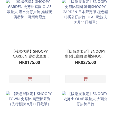
【韓國代購】SNOOPY
【阪急展限定】SNOOPY
GARDEN 史努比庭園
史努比庭園 濟州SNOOPY
OLAF 歐拉夫 潛水公仔掛
GARDEN 日本限定版 橙色
HK$175.00
HK$275.00
飾 娃娃玩偶吊飾｜濟州島
帽柑橘公仔掛飾 OLAF 歐
限定
拉夫（8月11日截單）