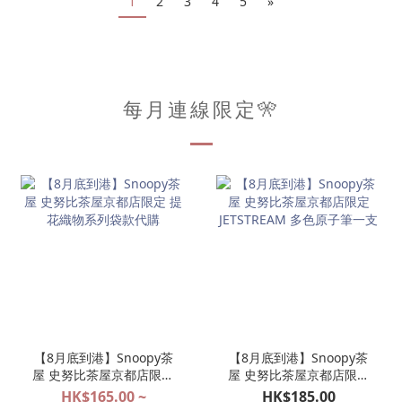
1
2
3
4
5
»
每月連線限定🎌
【8月底到港】Snoopy茶
【8月底到港】Snoopy茶
屋 史努比茶屋京都店限定
屋 史努比茶屋京都店限定
提花織物系列袋款代購
JETSTREAM 多色原子筆一
HK$165.00 ~
HK$185.00