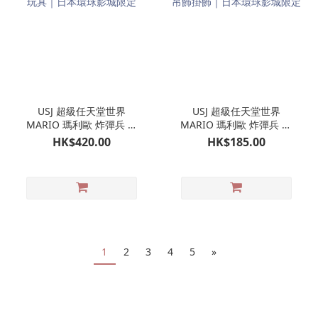
USJ 超級任天堂世界
USJ 超級任天堂世界
MARIO 瑪利歐 炸彈兵 行
MARIO 瑪利歐 炸彈兵 孖
走玩具｜日本環球影城限
裝吊飾掛飾｜日本環球影
HK$420.00
HK$185.00
定
城限定
1
2
3
4
5
»