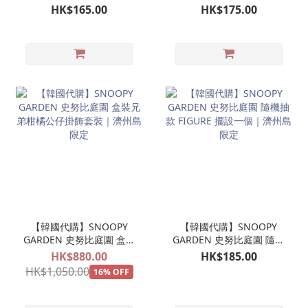
FIGURE吊飾 柑橘帽
兄弟公仔掛飾 毛茸茸
HK$165.00
HK$175.00
SNOOPY騎馬｜濟州島限
OLAF ANDY SPIKE
定
MARBLES BELLE 歐拉夫
娃娃玩偶吊飾｜濟州島限
定
【韓國代購】SNOOPY
【韓國代購】SNOOPY
GARDEN 史努比庭園 盒裝
GARDEN 史努比庭園 隨機
兄弟柑橘公仔掛飾套裝｜
抽款 FIGURE 擺設一個｜
HK$880.00
HK$185.00
濟州島限定
濟州島限定
HK$1,050.00
16% OFF