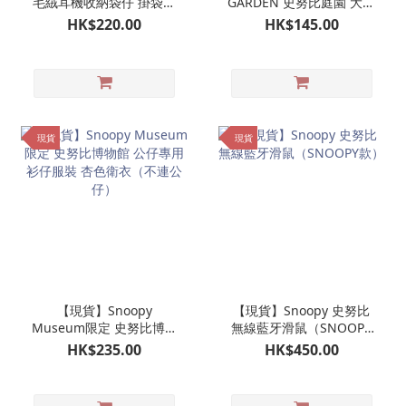
毛絨耳機收納袋仔 掛袋毛
GARDEN 史努比庭園 大頭
毛收納袋仔 AirPods收納
造型原子筆｜韓國限定 濟
HK$220.00
HK$145.00
包（淺啡色）
州島限定
現貨
現貨
【現貨】Snoopy
【現貨】Snoopy 史努比
Museum限定 史努比博物
無線藍牙滑鼠（SNOOPY
館 公仔專用衫仔服裝 杏色
款）
HK$235.00
HK$450.00
衛衣（不連公仔）