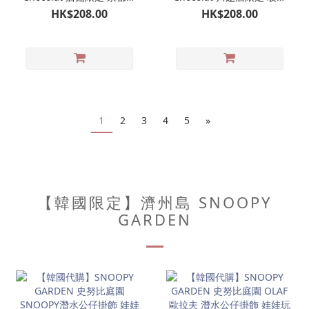
山限定 玻璃杯｜史努比巧
杯｜史努比巧克力專門店
HK$208.00
HK$208.00
克力專門店
1
2
3
4
5
»
【韓國限定】濟州島 SNOOPY
GARDEN