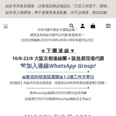
【現貨區】內款式均為在港現貨，現貨區以外的所有貨品都需要訂
如欲享用會員優惠，註冊後請務必確認在『已登入狀態下』購物。
如非登入後購物，將不會獲發會員點數，亦不設補發，敬請諒解。
貨喔！
溫馨提示：所有順豐快遞／本地及國際郵遞寄出後，本店只會以電
日本代購不限於卡通精品喔！
郵通知出貨，下單後敬請留意電郵信箱。
網頁沒有的款式都可以代購 歡迎查詢! ✨
任何日牌服飾,ZOZOTOWN,MERCARI等等都可以代訂
【現貨區】內款式均為在港現貨，現貨區以外的所有貨品都需要訂
貨喔！
✈️ 下 團 連 線 🔽
10/8-22/8 大阪京都連線團＋阪急展現場代購
🎌
WhatsApp Group!
加入連線
——————————————————✈
🎀歡迎到現貨區選購🎀1-2個工作天寄出
【現貨區】內款式均為在港現貨，現貨區以外的所有貨品都需要訂貨喔！ ​
——————————————————✈
舊WhatsApp號碼65395659即日起停用⛔️
請使用97562105號碼WhatsApp聯絡店主🥹🙏🏻