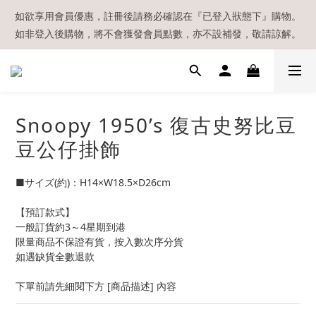
【現貨區】內款式均為在港現貨，現貨區以外的所有貨品都需要訂
如欲享用會員優惠，註冊後請務必確認在『已登入狀態下』購物。
如非登入後購物，將不會獲發會員點數，亦不設補發，敬請諒解。
貨喔！
溫馨提示：所有順豐快遞／本地及國際郵遞寄出後，本店只會以電
郵通知出貨，下單後敬請留意電郵信箱。
【現貨區】內款式均為在港現貨，現貨區以外的所有貨品都需要訂
Snoopy 1950’s 復古史努比豆
貨喔！
豆公仔掛飾
■サイズ(約)：H14×W18.5×D26cm
【預訂款式】
一般訂貨約3～4星期到港
限量商品不保證有貨，按入數次序分貨
如遇缺貨全數退款
下單前請先細閱下方 [商品描述] 內容