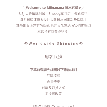
＼Welcome to Miinanana 日本代購✨／
USJ 大阪環球影城｜Snoopy專門店｜卡通精品
每月日韓連線＆長駐大阪日本同事親身採購！
其他網頁上沒有的款式 歡迎提供連結向我們查詢📨​
本店持有商業登記🔖
🌏 W o r l d w i d e S h i p p i n g 🌏
顧客服務
下單前敬請先細閱以下條款細則
訂購流程​
會員優惠
付款及取貨方式
退換貨政策
聯絡我們 Contact us!