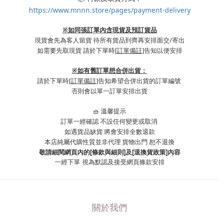
https://www.mnnn.store/pages/payment-delivery
※如同張訂單內含現貨及預訂貨品
現貨會先為客人留貨 待所有貨品到齊再安排面交/寄出
如需要先取現貨 請於下單時
[訂單備註]
告知以便安排
※
如有舊訂單想合併出貨：
請於下單時
[訂單備註]
告知希望合併出貨的訂單編號
否則會以單一訂單安排出貨
🧺 溫馨提示
訂單一經確認 不設任何變更或取消
如遇貨品缺貨 將會安排全數退款
本店純屬代購性質並非代理 貨物出門 恕不退換
敬請細閱網頁內的[條款與細則]及[退換貨政策]內容
一經下單
視為默認及接受網頁條款安排
關於我們