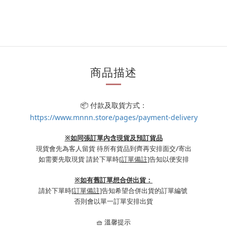
商品描述
📦 付款及取貨方式：
https://www.mnnn.store/pages/payment-delivery
※如同張訂單內含現貨及預訂貨品
現貨會先為客人留貨 待所有貨品到齊再安排面交/寄出
如需要先取現貨 請於下單時
[訂單備註]
告知以便安排
※
如有舊訂單想合併出貨：
請於下單時
[訂單備註]
告知希望合併出貨的訂單編號
否則會以單一訂單安排出貨
🧺 溫馨提示