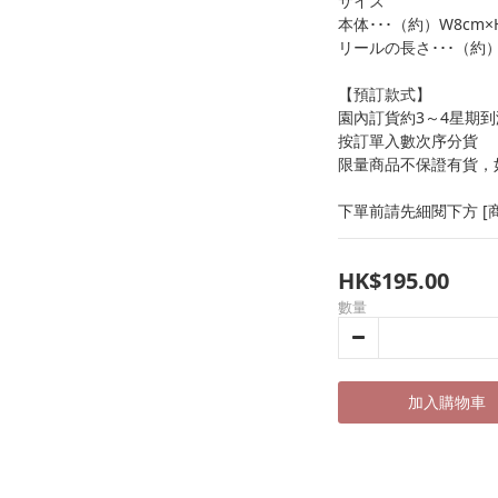
サイズ
本体･･･（約）W8cm×H
リールの長さ･･･（約）
【預訂款式】
園內訂貨約3～4星期到
按訂單入數次序分貨
限量商品不保證有貨，
下單前請先細閱下方 [商
HK$195.00
數量
加入購物車