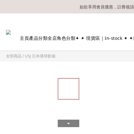
如欲享用會員優惠，註冊後請
溫馨提示：所有
主頁
產品分類
全店角色分類
✦ ✦ 現貨區｜In-stock ✦ ✦
全部商品
/
USJ 日本環球影城