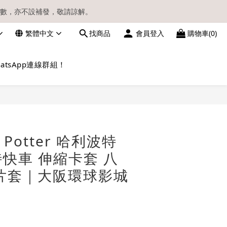
數，亦不設補發，敬請諒解。
繁體中文
找商品
會員登入
購物車(0)
請留意電郵信箱。
atsApp連線群組！
立即購買
y Potter 哈利波特
快車 伸縮卡套 八
片套｜大阪環球影城