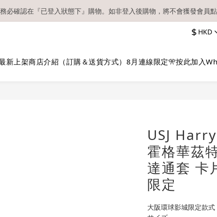
務必確認在『已登入狀態下』購物。如非登入後購物，將不會獲發會員點
【現貨區】內款式均為在港現貨，現貨區以外的所有貨品都需要訂貨喔！
$
HKD
順豐快遞／本地及國際郵遞寄出後，本店只會以電郵通知出貨，下單後敬
【現貨區】內款式均為在港現貨，現貨區以外的所有貨品都需要訂貨喔！
最新上架
商店介紹（訂購＆送貨方式）
8月連線限定🎌
按此加入Wh
USJ Harr
霍格華茲特
達通套 卡
限定
大阪環球影城限定款式