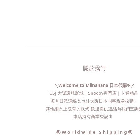
關於我們
＼Welcome to Miinanana 日本代購✨／
USJ 大阪環球影城｜Snoopy專門店｜卡通精
每月日韓連線＆長駐大阪日本同事親身採購！
其他網頁上沒有的款式 歡迎提供連結向我們查詢📨
本店持有商業登記🔖
🌏 W o r l d w i d e S h i p p i n g 🌏