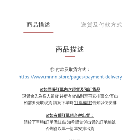
商品描述
送貨及付款方式
商品描述
📦 付款及取貨方式：
https://www.mnnn.store/pages/payment-delivery
※如同張訂單內含現貨及預訂貨品
現貨會先為客人留貨 待所有貨品到齊再安排面交/寄出
如需要先取現貨 請於下單時
[訂單備註]
告知以便安排
※
如有舊訂單想合併出貨：
請於下單時
[訂單備註]
告知希望合併出貨的訂單編號
否則會以單一訂單安排出貨