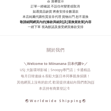
🧺 溫馨提示
訂單一經確認 不設任何變更或取消
如遇貨品缺貨 將會安排全數退款
本店純屬代購性質並非代理 貨物出門 恕不退換
敬請細閱網頁內的[條款與細則]及[退換貨政策]內容
一經下單
視為默認及接受網頁條款安排
關於我們
＼Welcome to Miinanana 日本代購✨／
USJ 大阪環球影城｜Snoopy專門店｜卡通精品
每月日韓連線＆長駐大阪日本同事親身採購！
其他網頁上沒有的款式 歡迎提供連結向我們查詢📨​
本店持有商業登記🔖
🌏 W o r l d w i d e S h i p p i n g 🌏