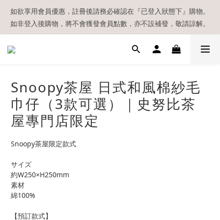
【現貨區】內款式均為在港現貨，現貨區以外的所有貨品都需要訂
如欲享用會員優惠，註冊後請務必確認在『已登入狀態下』購物。
如非登入後購物，將不會獲發會員點數，亦不設補發，敬請諒解。
貨喔！
溫馨提示：所有順豐快遞／本地及國際郵遞寄出後，本店只會以電
郵通知出貨，下單後敬請留意電郵信箱。
【現貨區】內款式均為在港現貨，現貨區以外的所有貨品都需要訂
Snoopy茶屋 日式和風棉紗毛
貨喔！
巾仔（3款可選）｜史努比茶
屋專門店限定
Snoopy茶屋限定款式
サイズ
約W250×H250mm
素材
綿100%
【預訂款式】