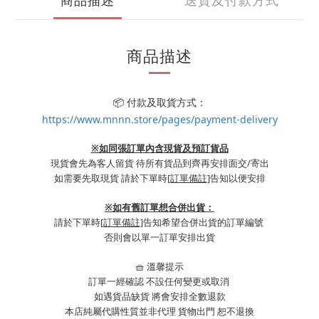
商品描述
送貨及付款方式
商品描述
📦 付款及取貨方式：
https://www.mnnn.store/pages/payment-delivery
※如同張訂單內含現貨及預訂貨品
現貨會先為客人留貨 待所有貨品到齊再安排面交/寄出
如需要先取現貨 請於下單時
[訂單備註]
告知以便安排
※
如有舊訂單想合併出貨：
請於下單時
[訂單備註]
告知希望合併出貨的訂單編號
否則會以單一訂單安排出貨
🧺 溫馨提示
訂單一經確認 不設任何變更或取消
如遇貨品缺貨 將會安排全數退款
本店純屬代購性質並非代理 貨物出門 恕不退換