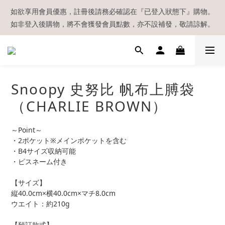
【現貨區】內款式均為在港現貨，現貨區以外的所有貨品都需要訂
如欲享用會員優惠，註冊後請務必確認在『已登入狀態下』購物。
如非登入後購物，將不會獲發會員點數，亦不設補發，敬請諒解。
貨喔！
溫馨提示：所有順豐快遞／本地及國際郵遞寄出後，本店只會以電
郵通知出貨，下單後敬請留意電郵信箱。
【現貨區】內款式均為在港現貨，現貨區以外的所有貨品都需要訂
Snoopy 史努比 帆布上膊袋
貨喔！
（CHARLIE BROWN）
～Point～
・2ポケット※メインポケットを含む
・B4サイズ収納可能
・ピスネーム付き
【サイズ】
縦40.0cm×横40.0cm×マチ8.0cm
ウエイト：約210g
【預訂款式】