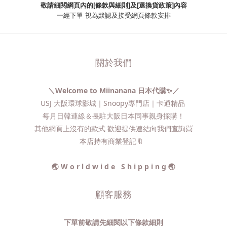
敬請細閱網頁內的[條款與細則]及[退換貨政策]內容
一經下單
視為默認及接受網頁條款安排
關於我們
＼Welcome to Miinanana 日本代購✨／
USJ 大阪環球影城｜Snoopy專門店｜卡通精品
每月日韓連線＆長駐大阪日本同事親身採購！
其他網頁上沒有的款式 歡迎提供連結向我們查詢📨​
本店持有商業登記🔖
🌏 W o r l d w i d e S h i p p i n g 🌏
顧客服務
下單前敬請先細閱以下條款細則