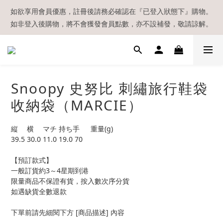
【現貨區】內款式均為在港現貨，現貨區以外的所有貨品都需要訂
如欲享用會員優惠，註冊後請務必確認在『已登入狀態下』購物。
如非登入後購物，將不會獲發會員點數，亦不設補發，敬請諒解。
貨喔！
溫馨提示：所有順豐快遞／本地及國際郵遞寄出後，本店只會以電
郵通知出貨，下單後敬請留意電郵信箱。
【現貨區】內款式均為在港現貨，現貨區以外的所有貨品都需要訂
Snoopy 史努比 刺繡旅行鞋袋
貨喔！
收納袋（MARCIE）
縦	横	マチ	持ち手	重量(g)
39.5	30.0	11.0	19.0	70
【預訂款式】
一般訂貨約3～4星期到港
限量商品不保證有貨，按入數次序分貨
如遇缺貨全數退款
下單前請先細閱下方 [商品描述] 內容