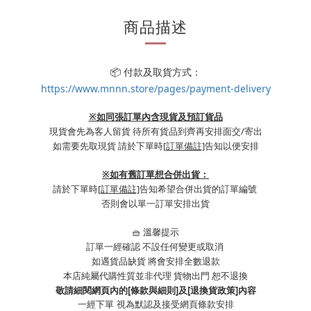
商品描述
📦 付款及取貨方式：
https://www.mnnn.store/pages/payment-delivery
※如同張訂單內含現貨及預訂貨品
現貨會先為客人留貨 待所有貨品到齊再安排面交/寄出
如需要先取現貨 請於下單時
[訂單備註]
告知以便安排
※
如有舊訂單想合併出貨：
請於下單時
[訂單備註]
告知希望合併出貨的訂單編號
否則會以單一訂單安排出貨
🧺 溫馨提示
訂單一經確認 不設任何變更或取消
如遇貨品缺貨 將會安排全數退款
本店純屬代購性質並非代理 貨物出門 恕不退換
敬請細閱網頁內的[條款與細則]及[退換貨政策]內容
一經下單
視為默認及接受網頁條款安排