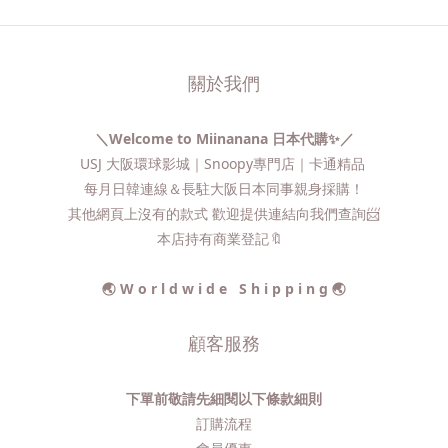
關於我們
＼Welcome to Miinanana 日本代購✨／
USJ 大阪環球影城｜Snoopy專門店｜卡通精品
每月日韓連線＆長駐大阪日本同事親身採購！
其他網頁上沒有的款式 歡迎提供連結向我們查詢📨​
本店持有商業登記🔖
🌏 W o r l d w i d e S h i p p i n g 🌏
顧客服務
下單前敬請先細閱以下條款細則
訂購流程​