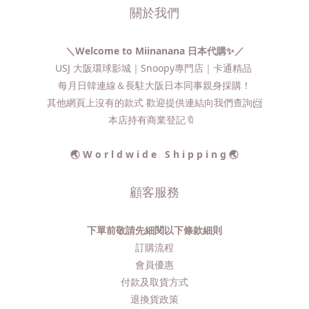
關於我們
＼Welcome to Miinanana 日本代購✨／
USJ 大阪環球影城｜Snoopy專門店｜卡通精品
每月日韓連線＆長駐大阪日本同事親身採購！
其他網頁上沒有的款式 歡迎提供連結向我們查詢📨​
本店持有商業登記🔖
🌏 W o r l d w i d e S h i p p i n g 🌏
顧客服務
下單前敬請先細閱以下條款細則
訂購流程​
會員優惠
付款及取貨方式
退換貨政策