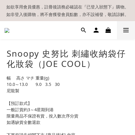
【現貨區】內款式均為在港現貨，現貨區以外的所有貨品都需要訂
如欲享用會員優惠，註冊後請務必確認在『已登入狀態下』購物。
如非登入後購物，將不會獲發會員點數，亦不設補發，敬請諒解。
貨喔！
溫馨提示：所有順豐快遞／本地及國際郵遞寄出後，本店只會以電
郵通知出貨，下單後敬請留意電郵信箱。
【現貨區】內款式均為在港現貨，現貨區以外的所有貨品都需要訂
Snoopy 史努比 刺繡收納袋仔
貨喔！
化妝袋（JOE COOL）
幅	高さ	マチ	重量(g)
10.0～13.0	9.0	3.5	30
尼龍製
【預訂款式】
一般訂貨約3～4星期到港
限量商品不保證有貨，按入數次序分貨
如遇缺貨全數退款
下單前請先細閱下方 [商品描述] 內容