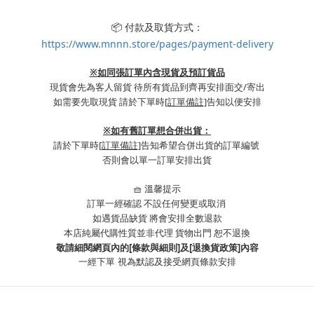
📦 付款及取貨方式：
https://www.mnnn.store/pages/payment-delivery
※如同張訂單內含現貨及預訂貨品
現貨會先為客人留貨 待所有貨品到齊再安排面交/寄出
如需要先取現貨 請於下單時
[訂單備註]
告知以便安排
※
如有舊訂單想合併出貨：
請於下單時
[訂單備註]
告知希望合併出貨的訂單編號
否則會以單一訂單安排出貨
🧺 溫馨提示
訂單一經確認 不設任何變更或取消
如遇貨品缺貨 將會安排全數退款
本店純屬代購性質並非代理 貨物出門 恕不退換
敬請細閱網頁內的[條款與細則]及[退換貨政策]內容
一經下單
視為默認及接受網頁條款安排