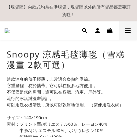
【現貨區】內款式均為在港現貨，現貨區以外的所有貨品都需要訂
【現貨區】內款式均為在港現貨，現貨區以外的所有貨品都需要訂
貨喔！
貨喔！
如欲享用會員優惠，註冊後請務必確認在『已登入狀態下』購物。
如非登入後購物，將不會獲發會員點數，亦不設補發，敬請諒解。
溫馨提示：所有順豐快遞／本地及國際郵遞寄出後，本店只會以電
Snoopy 涼感毛毯薄毯（雪糕
郵通知出貨，下單後敬請留意電郵信箱。
漫畫 2款可選）
【現貨區】內款式均為在港現貨，現貨區以外的所有貨品都需要訂
貨喔！
這款涼爽的毯子輕薄，非常適合炎熱的季節。
它重量輕，易於攜帶。它可以在很多地方使用，
不僅僅是您的房間，還可以在客廳、汽車、戶外等。
流行的冰淇淋漫畫設計。
可以用洗衣機清洗，所以可以乾淨地使用。 （需使用洗衣網）
サイズ：140×190cm
素材：プリント面/ポリエステル60％、レーヨン40％
　　　中糸/ポリエステル90％、ポリウレタン10％
　　　無地面/ナイロン100%