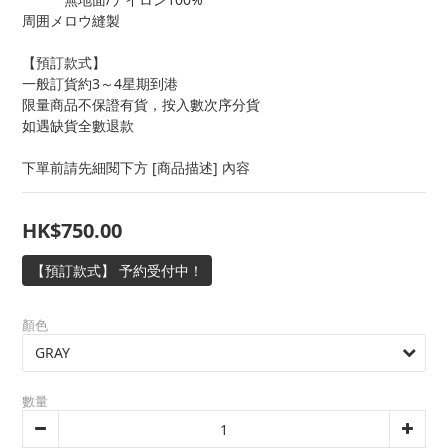
周囲メロウ縫製
【預訂款式】
一般訂貨約3～4星期到港
限量商品不保證有貨，按入數次序分貨
如遇缺貨全數退款
下單前請先細閱下方 [商品描述] 內容
HK$750.00
【預訂款式】 予約受付中！
顏色
數量