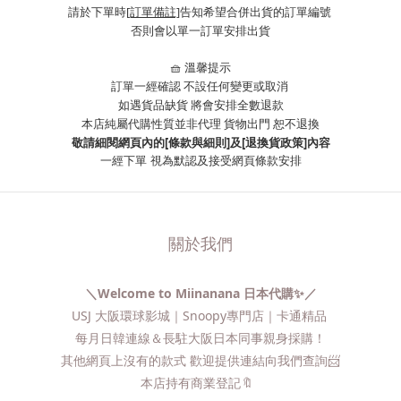
請於下單時
[訂單備註]
告知希望合併出貨的訂單編號
否則會以單一訂單安排出貨
🧺 溫馨提示
訂單一經確認 不設任何變更或取消
如遇貨品缺貨 將會安排全數退款
本店純屬代購性質並非代理 貨物出門 恕不退換
敬請細閱網頁內的[條款與細則]及[退換貨政策]內容
一經下單
視為默認及接受網頁條款安排
關於我們
＼Welcome to Miinanana 日本代購✨／
USJ 大阪環球影城｜Snoopy專門店｜卡通精品
每月日韓連線＆長駐大阪日本同事親身採購！
其他網頁上沒有的款式 歡迎提供連結向我們查詢📨​
本店持有商業登記🔖