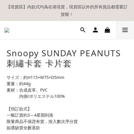
【現貨區】內款式均為在港現貨，現貨區以外的所有貨品都需要訂
【現貨區】內款式均為在港現貨，現貨區以外的所有貨品都需要訂
貨喔！
貨喔！
如欲享用會員優惠，註冊後請務必確認在『已登入狀態下』購物。
如非登入後購物，將不會獲發會員點數，亦不設補發，敬請諒解。
溫馨提示：所有順豐快遞／本地及國際郵遞寄出後，本店只會以電
Snoopy SUNDAY PEANUTS
郵通知出貨，下單後敬請留意電郵信箱。
刺繡卡套 卡片套
【現貨區】內款式均為在港現貨，現貨區以外的所有貨品都需要訂
貨喔！
サイズ：約H115×W75×D5mm
重量：約44g
素材：合成皮革、PVC
　　　内側/ポリエステル100%
【預訂款式】
一般訂貨約3～4星期到港
限量商品不保證有貨，按入數次序分貨
如遇缺貨全數退款