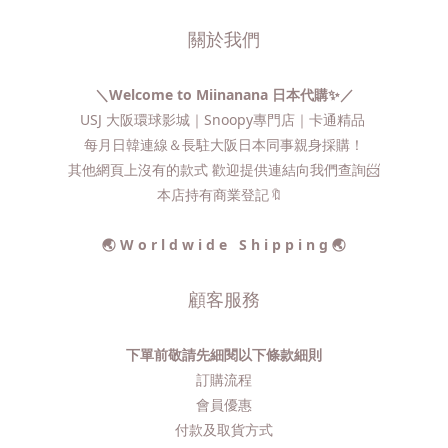
關於我們
＼Welcome to Miinanana 日本代購✨／
USJ 大阪環球影城｜Snoopy專門店｜卡通精品
每月日韓連線＆長駐大阪日本同事親身採購！
其他網頁上沒有的款式 歡迎提供連結向我們查詢📨​
本店持有商業登記🔖
🌏 W o r l d w i d e S h i p p i n g 🌏
顧客服務
下單前敬請先細閱以下條款細則
訂購流程​
會員優惠
付款及取貨方式