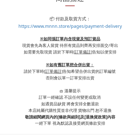
📦 付款及取貨方式：
https://www.mnnn.store/pages/payment-delivery
※如同張訂單內含現貨及預訂貨品
現貨會先為客人留貨 待所有貨品到齊再安排面交/寄出
如需要先取現貨 請於下單時
[訂單備註]
告知以便安排
※
如有舊訂單想合併出貨：
請於下單時
[訂單備註]
告知希望合併出貨的訂單編號
否則會以單一訂單安排出貨
🧺 溫馨提示
訂單一經確認 不設任何變更或取消
如遇貨品缺貨 將會安排全數退款
本店純屬代購性質並非代理 貨物出門 恕不退換
敬請細閱網頁內的[條款與細則]及[退換貨政策]內容
一經下單
視為默認及接受網頁條款安排