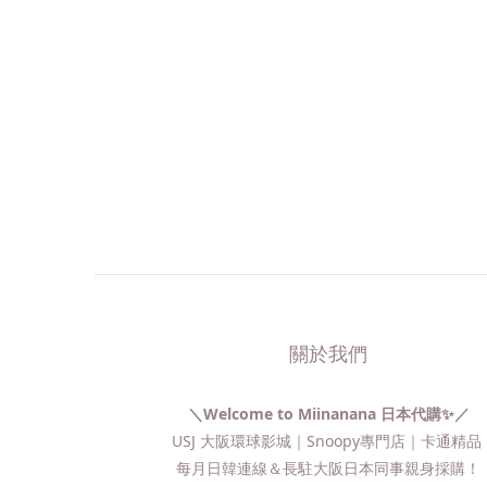
關於我們
＼Welcome to Miinanana 日本代購✨／
USJ 大阪環球影城｜Snoopy專門店｜卡通精
每月日韓連線＆長駐大阪日本同事親身採購！