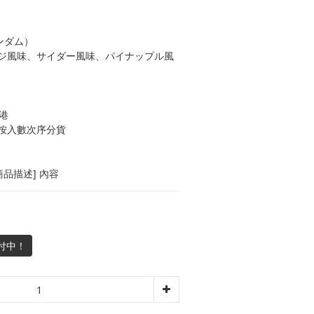
ンダム）
ジ風味、サイダー風味、パイナップル風
港
按入數次序分貨
品描述] 內容
付中！