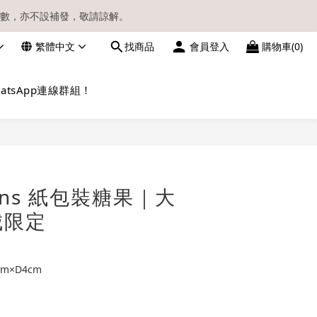
數，亦不設補發，敬請諒解。
繁體中文
找商品
會員登入
購物車(0)
請留意電郵信箱。
atsApp連線群組！
立即購買
nions 紙包裝糖果｜大
城限定
cm×D4cm