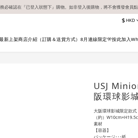
務必確認在『已登入狀態下』購物。如非登入後購物，將不會獲發會員點
【現貨區】內款式均為在港現貨，現貨區以外的所有貨品都需要訂貨喔！
$
HKD
順豐快遞／本地及國際郵遞寄出後，本店只會以電郵通知出貨，下單後敬
【現貨區】內款式均為在港現貨，現貨區以外的所有貨品都需要訂貨喔！
最新上架
商店介紹（訂購＆送貨方式）
8月連線限定🎌
按此加入Wh
USJ Mi
阪環球影
大阪環球影城限定款式
（約）W10cm×H19.5
素材
【容器】
パッケージ･･･紙