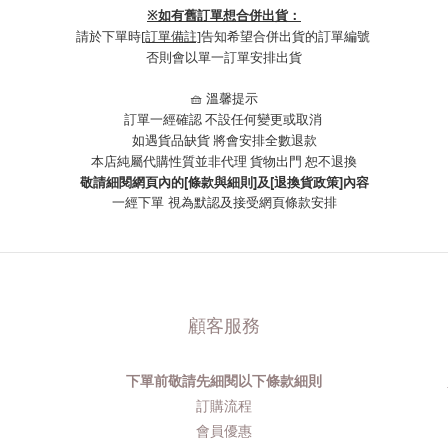
※
如有舊訂單想合併出貨：
請於下單時
[訂單備註]
告知希望合併出貨的訂單編號
否則會以單一訂單安排出貨
🧺 溫馨提示
訂單一經確認 不設任何變更或取消
如遇貨品缺貨 將會安排全數退款
本店純屬代購性質並非代理 貨物出門 恕不退換
敬請細閱網頁內的[條款與細則]及[退換貨政策]內容
一經下單
視為默認及接受網頁條款安排
顧客服務
下單前敬請先細閱以下條款細則
品
訂購流程​
會員優惠