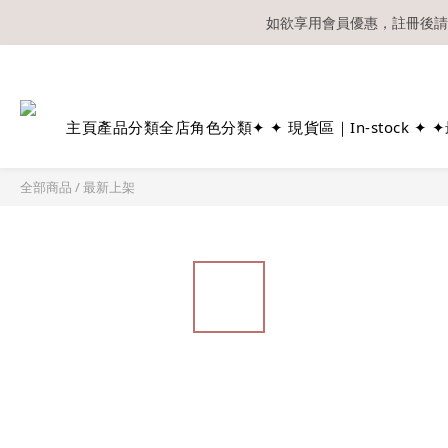
如欲享用會員優惠，註冊後請
溫馨提示：所有
主頁
產品分類
全店角色分類
✦ ✦ 現貨區｜In-stock ✦ ✦
全部商品
/
最新上架