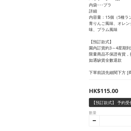
内袋･･･プラ
詳細
内容量：15個（5種ラ
青りんご風味、オレン
味、プラム風味
【預訂款式】
園內訂貨約3～4星期到
限量商品不保證有貨，
如遇缺貨全數退款
下單前請先細閱下方 [商
HK$115.00
【預訂款式】 予約受
數量