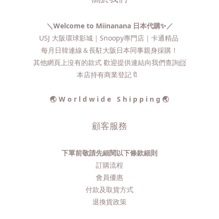
＼Welcome to Miinanana 日本代購✨／
USJ 大阪環球影城｜Snoopy專門店｜卡通精品
每月日韓連線＆長駐大阪日本同事親身採購！
其他網頁上沒有的款式 歡迎提供連結向我們查詢📨​
本店持有商業登記🔖
🌏 W o r l d w i d e S h i p p i n g 🌏
顧客服務
下單前敬請先細閱以下條款細則
訂購流程​
會員優惠
付款及取貨方式
退換貨政策