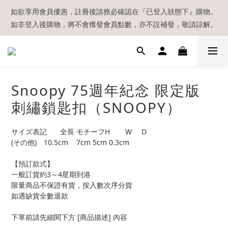
【現貨區】內款式均為在港現貨，現貨區以外的所有貨品都需要訂
如欲享用會員優惠，註冊後請務必確認在『已登入狀態下』購物。
如非登入後購物，將不會獲發會員點數，亦不設補發，敬請諒解。
貨喔！
溫馨提示：所有順豐快遞／本地及國際郵遞寄出後，本店只會以電
郵通知出貨，下單後敬請留意電郵信箱。
【現貨區】內款式均為在港現貨，現貨區以外的所有貨品都需要訂
Snoopy 75週年紀念 限定版
貨喔！
刺繡鎖匙扣（SNOOPY）
サイズ表記	全長	モチーフH	W	D
(その他)	10.5cm	7cm	5cm	0.3cm
【預訂款式】
一般訂貨約3～4星期到港
限量商品不保證有貨，按入數次序分貨
如遇缺貨全數退款
下單前請先細閱下方 [商品描述] 內容