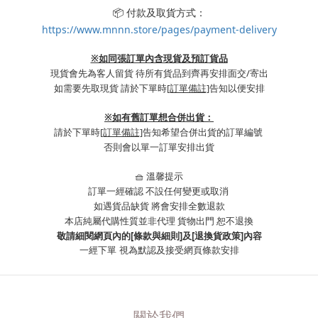
📦 付款及取貨方式：
https://www.mnnn.store/pages/payment-delivery
※如同張訂單內含現貨及預訂貨品
現貨會先為客人留貨 待所有貨品到齊再安排面交/寄出
如需要先取現貨 請於下單時
[訂單備註]
告知以便安排
※
如有舊訂單想合併出貨：
請於下單時
[訂單備註]
告知希望合併出貨的訂單編號
否則會以單一訂單安排出貨
🧺 溫馨提示
訂單一經確認 不設任何變更或取消
如遇貨品缺貨 將會安排全數退款
本店純屬代購性質並非代理 貨物出門 恕不退換
敬請細閱網頁內的[條款與細則]及[退換貨政策]內容
一經下單
視為默認及接受網頁條款安排
關於我們