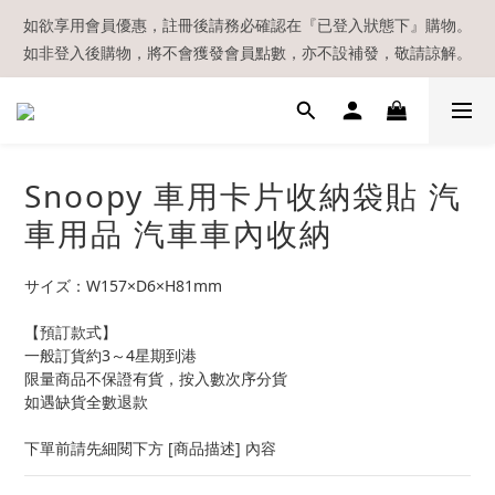
【現貨區】內款式均為在港現貨，現貨區以外的所有貨品都需要訂
如欲享用會員優惠，註冊後請務必確認在『已登入狀態下』購物。
如非登入後購物，將不會獲發會員點數，亦不設補發，敬請諒解。
貨喔！
溫馨提示：所有順豐快遞／本地及國際郵遞寄出後，本店只會以電
郵通知出貨，下單後敬請留意電郵信箱。
【現貨區】內款式均為在港現貨，現貨區以外的所有貨品都需要訂
Snoopy 車用卡片收納袋貼 汽
貨喔！
車用品 汽車車內收納
サイズ：W157×D6×H81mm
【預訂款式】
一般訂貨約3～4星期到港
限量商品不保證有貨，按入數次序分貨
如遇缺貨全數退款
下單前請先細閱下方 [商品描述] 內容