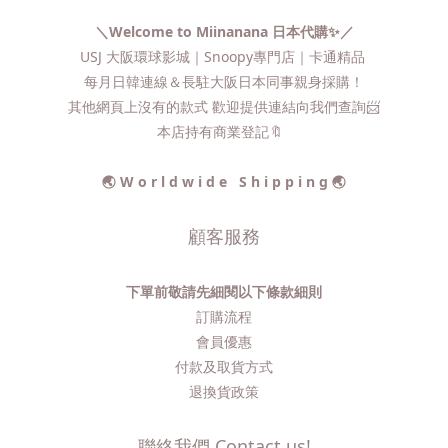
＼Welcome to Miinanana 日本代購✨／
USJ 大阪環球影城｜Snoopy專門店｜卡通精品
每月日韓連線＆長駐大阪日本同事親身採購！
其他網頁上沒有的款式 歡迎提供連結向我們查詢📨​
本店持有商業登記🔖
🌏 W o r l d w i d e S h i p p i n g 🌏
顧客服務
下單前敬請先細閱以下條款細則
訂購流程​
會員優惠
付款及取貨方式
退換貨政策
聯絡我們 Contact us!