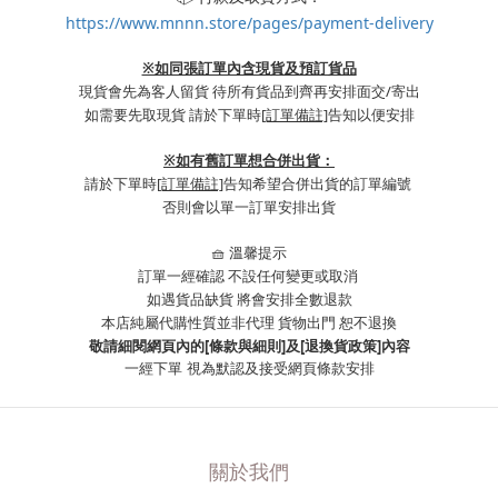
https://www.mnnn.store/pages/payment-delivery
※如同張訂單內含現貨及預訂貨品
現貨會先為客人留貨 待所有貨品到齊再安排面交/寄出
如需要先取現貨 請於下單時
[訂單備註]
告知以便安排
※
如有舊訂單想合併出貨：
請於下單時
[訂單備註]
告知希望合併出貨的訂單編號
否則會以單一訂單安排出貨
🧺 溫馨提示
訂單一經確認 不設任何變更或取消
如遇貨品缺貨 將會安排全數退款
本店純屬代購性質並非代理 貨物出門 恕不退換
敬請細閱網頁內的[條款與細則]及[退換貨政策]內容
一經下單
視為默認及接受網頁條款安排
關於我們