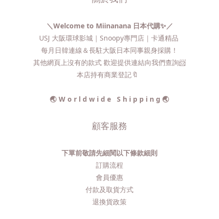
＼Welcome to Miinanana 日本代購✨／
USJ 大阪環球影城｜Snoopy專門店｜卡通精品
每月日韓連線＆長駐大阪日本同事親身採購！
其他網頁上沒有的款式 歡迎提供連結向我們查詢📨​
本店持有商業登記🔖
🌏 W o r l d w i d e S h i p p i n g 🌏
顧客服務
下單前敬請先細閱以下條款細則
訂購流程​
會員優惠
付款及取貨方式
退換貨政策