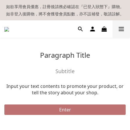
【現貨區】內款式均為在港現貨，現貨區以外的所有貨品都需要訂
如欲享用會員優惠，註冊後請務必確認在『已登入狀態下』購物。
如非登入後購物，將不會獲發會員點數，亦不設補發，敬請諒解。
貨喔！
溫馨提示：所有順豐快遞／本地及國際郵遞寄出後，本店只會以電
郵通知出貨，下單後敬請留意電郵信箱。
【現貨區】內款式均為在港現貨，現貨區以外的所有貨品都需要訂
Paragraph Title
貨喔！
Subtitle
Input your text contents to promote your product, or
tell the story about your shop.
Enter